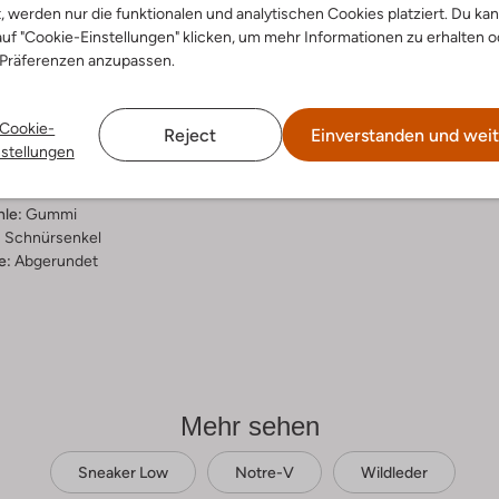
t, werden nur die funktionalen und analytischen Cookies platziert. Du ka
ensetzung &
uf "Cookie-Einstellungen" klicken, um mehr Informationen zu erhalten o
 Präferenzen anzupassen.
rm
el
Cookie-
Reject
Einverstanden und weit
allic
nstellungen
ial:
Wildleder
al:
Leder
hle:
Gummi
:
Schnürsenkel
e:
Abgerundet
Mehr sehen
Sneaker Low
Notre-V
Wildleder