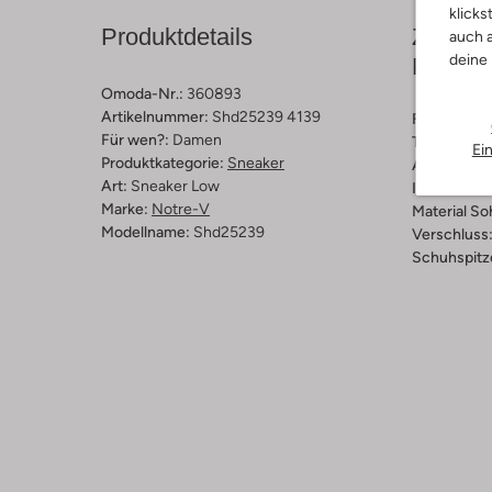
klicks
Produktdetails
Zusamm
auch a
deine
Passfo
Omoda-Nr.:
360893
Artikelnummer:
Shd25239 4139
Farbe :
Cam
Für wen?:
Damen
Trends:
Met
Ei
Produktkategorie:
Sneaker
Außenmater
Art:
Sneaker Low
Innenmateri
Marke:
Notre-V
Material So
Modellname:
Shd25239
Verschluss
Schuhspitz