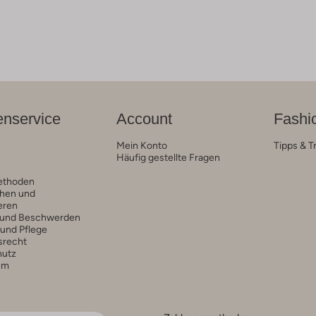
nservice
Account
Fashi
Mein Konto
Tipps & T
Häufig gestellte Fragen
ethoden
hen und
eren
 und Beschwerden
 und Pflege
srecht
hutz
um