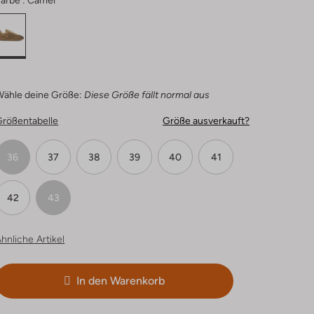
arbe :
Camel
Wähle deine Größe:
Diese Größe fällt normal aus
Größentabelle
Größe ausverkauft?
36
37
38
39
40
41
42
43
hnliche Artikel
In den Warenkorb