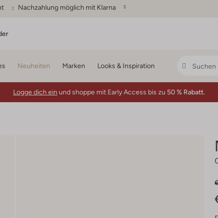
ht
Nachzahlung möglich mit Klarna
der
es
Neuheiten
Marken
Looks & Inspiration
Logge dich ein
und shoppe mit Early Access bis zu
50 % Rabatt.
€