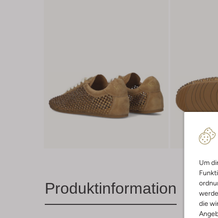
Um dir
Funkti
ordnun
Produktinformation
werde
die wi
Angeb