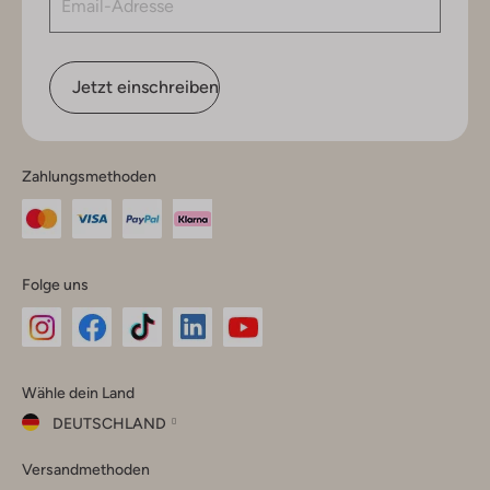
Jetzt einschreiben
Zahlungsmethoden
Folge uns
Omoda
Omoda
Omoda
Omoda
Omoda
Wähle dein Land
Instagram
Facebook
TikTok
LinkedIn
YouTube
DEUTSCHLAND
Wähle
Versandmethoden
dein
Schließ