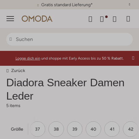
30 Tage Rückgaberecht
Menü
Logge dich ein
und shoppe mit Early Access bis zu
50 % Rabatt.
Zurück
Diadora
Sneaker Damen
Leder
5 items
Größe
37
38
39
40
41
42