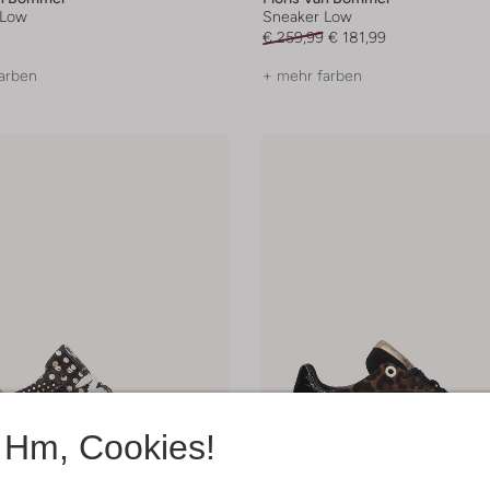
 Low
Sneaker Low
€ 259,99
€ 181,99
arben
+ mehr farben
Hm, Cookies!