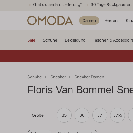
Gratis standard Lieferung*
30 Tage Rückgaberec
Damen
Herren
Kin
Sale
Schuhe
Bekleidung
Taschen & Accessoir
Schuhe
Sneaker
Sneaker Damen
Floris Van Bommel
Sne
Größe
35
36
37
37½