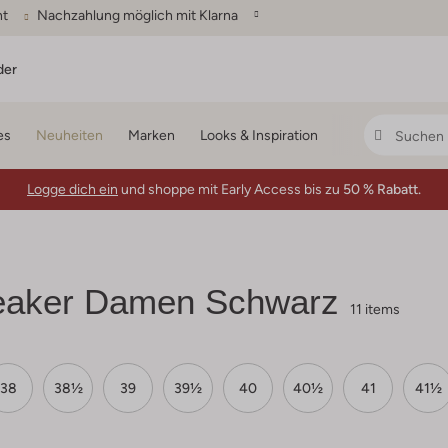
ht
Nachzahlung möglich mit Klarna
der
es
Neuheiten
Marken
Looks & Inspiration
Logge dich ein
und shoppe mit Early Access bis zu
50 % Rabatt.
aker Damen Schwarz
11 items
38
38½
39
39½
40
40½
41
41½