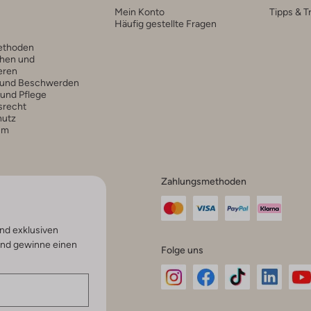
Mein Konto
Tipps & T
Häufig gestellte Fragen
ethoden
hen und
eren
 und Beschwerden
 und Pflege
srecht
hutz
um
Zahlungsmethoden
nd exklusiven
und gewinne einen
Folge uns
Omoda
Omoda
Omoda
Omoda
Om