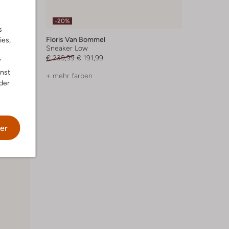
-20%
s
Floris Van Bommel
ies,
Sneaker Low
€ 239,99
€ 191,99
"
nnst
+ mehr farben
der
er