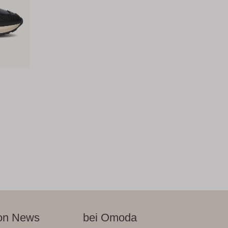
on News
bei Omoda