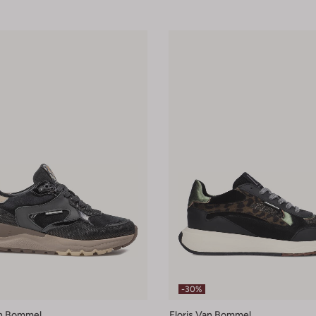
-30%
an Bommel
Floris Van Bommel