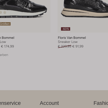
 Größen
-60%
an Bommel
Floris Van Bommel
 Low
Sneaker Low
€ 174,99
€ 229,99
€ 91,99
arben
nservice
Account
Fashi