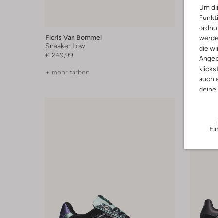
Um dir
Funkti
ordnun
Floris Van Bommel
Floris V
werde
Sneaker Low
Sneaker
die wi
€ 249,99
€ 259,99
Angeb
klicks
+ mehr farben
+ mehr f
auch a
deine
Ei