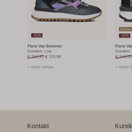
Letzte
-50%
-30%
Floris Van Bommel
Floris V
Sneaker Low
Sneaker
€ 259,99
€ 129,99
€ 249,99
+ mehr farben
+ mehr f
Kontakt
Kunde