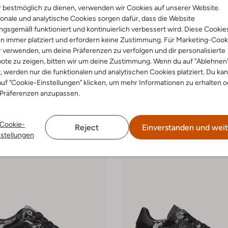
 bestmöglich zu dienen, verwenden wir Cookies auf unserer Website.
onale und analytische Cookies sorgen dafür, dass die Website
-30%
gsgemäß funktioniert und kontinuierlich verbessert wird. Diese Cookie
an Bommel
Floris Van Bommel
n immer platziert und erfordern keine Zustimmung. Für Marketing-Cook
 Low
Sneaker Low
r verwenden, um deine Präferenzen zu verfolgen und dir personalisierte
€ 249,99
€ 174,99
ote zu zeigen, bitten wir um deine Zustimmung. Wenn du auf "Ablehnen
t, werden nur die funktionalen und analytischen Cookies platziert. Du ka
arben
+ mehr farben
uf "Cookie-Einstellungen" klicken, um mehr Informationen zu erhalten o
 Präferenzen anzupassen.
Cookie-
Reject
Einverstanden und weit
nstellungen