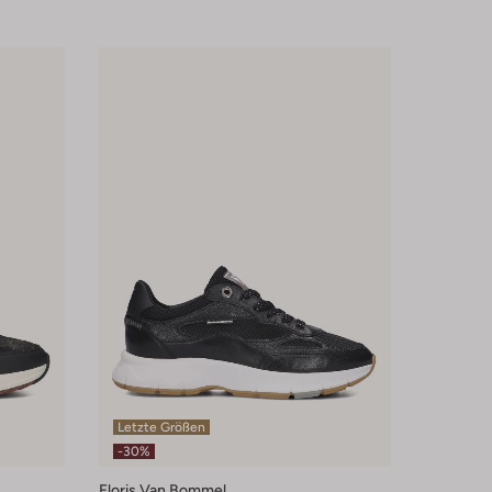
Letzte Größen
-30%
Floris Van Bommel