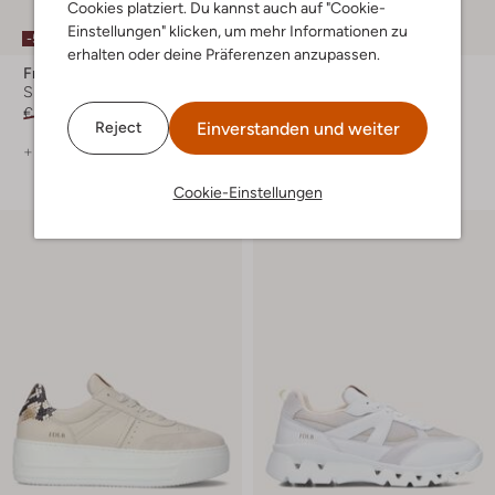
Cookies platziert. Du kannst auch auf "Cookie-
Einstellungen" klicken, um mehr Informationen zu
-50%
-50%
erhalten oder deine Präferenzen anzupassen.
Fred De La Bretoniere
Fred De La Bretoniere
Sneaker Low
Sneaker Low
€ 239,99
€ 119,99
€ 189,99
€ 94,99
Einverstanden und weiter
Reject
+ mehr farben
+ mehr farben
Cookie-Einstellungen