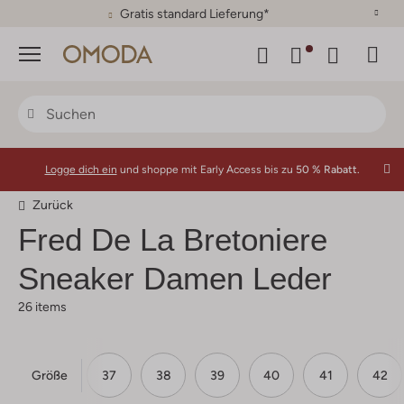
30 Tage Rückgaberecht
Menü
Logge dich ein
und shoppe mit Early Access bis zu
50 % Rabatt.
Zurück
Fred De La Bretoniere
Sneaker Damen Leder
26 items
Größe
36
37
38
39
40
41
42