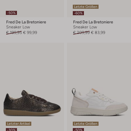
Letzte Größen
-50%
-60%
Fred De La Bretoniere
Fred De La Bretoniere
Sneaker Low
Sneaker Low
€ 199,95
€ 99,99
€ 209,99
€ 83,99
Letzter Artikel
Letzte Größen
-30%
-50%