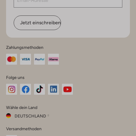
Jetzt einschreiben
Zahlungsmethoden
Folge uns
Omoda
Omoda
Omoda
Omoda
Omoda
Wähle dein Land
Instagram
Facebook
TikTok
LinkedIn
YouTube
DEUTSCHLAND
Wähle
Versandmethoden
dein
Schließ
Land