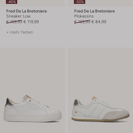
-40%
-50%
Fred De La Bretoniere
Fred De La Bretoniere
Sneaker Low
Mokassins
€ 199,99
€ 119,99
€ 169,99
€ 84,99
+ mehr farben