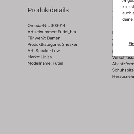
Angeb
klicks
Produktdetails
Zusamm
auch a
Passfo
deine
Omoda-Nr.:
303014
Artikelnummer:
Futiel_bm
Farbe :
Gol
Für wen?:
Damen
Außenmater
Ei
Produktkategorie:
Sneaker
Innenmateri
Art:
Sneaker Low
Material So
Marke:
Unisa
Verschluss
Modellname:
Futiel
Absatzform
Schuhspitz
Herausnehm