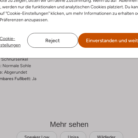
ote zu zeigen, bitten wir um deine Zustimmung. Wenn du auf "Ablehnen
t, werden nur die funktionalen und analytischen Cookies platziert. Du ka
ensetzung &
uf "Cookie-Einstellungen" klicken, um mehr Informationen zu erhalten o
rm
 Präferenzen anzupassen.
d
Cookie-
ial:
Wildleder
Reject
Einverstanden und weit
nstellungen
al:
Stoff/textil, Wildleder
hle:
Gummi
:
Schnürsenkel
:
Normale Sohle
e:
Abgerundet
bares Fußbett:
Ja
Mehr sehen
Sneaker Low
Unisa
Wildleder