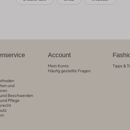
nservice
Account
Fashi
Mein Konto
Tipps & T
Häufig gestellte Fragen
ethoden
hen und
eren
 und Beschwerden
 und Pflege
srecht
hutz
um