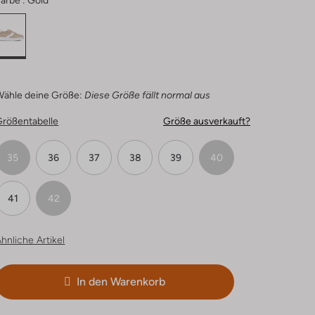
arbe :
Gold
Wähle deine Größe:
Diese Größe fällt normal aus
Größentabelle
Größe ausverkauft?
35
36
37
38
39
40
41
42
hnliche Artikel
In den Warenkorb