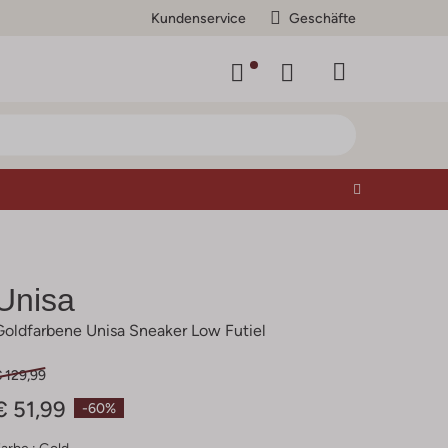
Kundenservice
Geschäfte
Unisa
Goldfarbene Unisa Sneaker Low Futiel
 129,99
€ 51,99
-60%