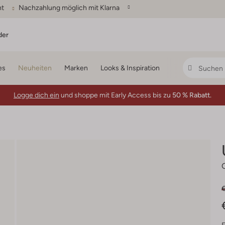
ht
Nachzahlung möglich mit Klarna
der
es
Neuheiten
Marken
Looks & Inspiration
Logge dich ein
und shoppe mit Early Access bis zu
50 % Rabatt.
€