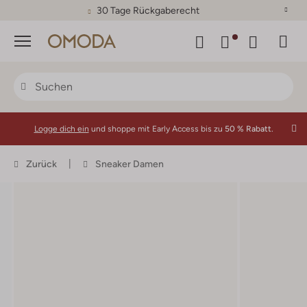
30 Tage Rückgaberecht
Menü
Logge dich ein
und shoppe mit Early Access bis zu
50 % Rabatt.
Zurück
Sneaker Damen