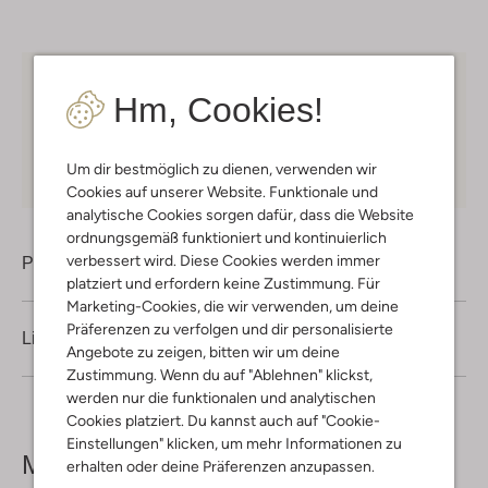
Kostenloser Versand
ab € 75 für Club-Omoda
Hm, Cookies!
Mitglieder in Deutschland
Kauf auf Rechnung
30 Tagen
Rückgaberecht
Um dir bestmöglich zu dienen, verwenden wir
Cookies auf unserer Website. Funktionale und
analytische Cookies sorgen dafür, dass die Website
ordnungsgemäß funktioniert und kontinuierlich
verbessert wird. Diese Cookies werden immer
Produktinformation
platziert und erfordern keine Zustimmung. Für
Marketing-Cookies, die wir verwenden, um deine
Präferenzen zu verfolgen und dir personalisierte
Lieferung & Rückgabe
Angebote zu zeigen, bitten wir um deine
Zustimmung. Wenn du auf "Ablehnen" klickst,
werden nur die funktionalen und analytischen
Cookies platziert. Du kannst auch auf "Cookie-
Einstellungen" klicken, um mehr Informationen zu
Mehr sehen
erhalten oder deine Präferenzen anzupassen.