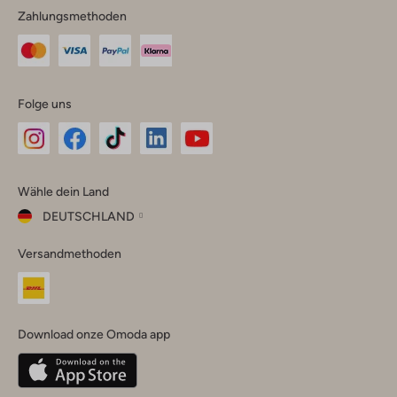
Zahlungsmethoden
Folge uns
Omoda
Omoda
Omoda
Omoda
Omoda
Wähle dein Land
Instagram
Facebook
TikTok
LinkedIn
YouTube
DEUTSCHLAND
Wähle
Versandmethoden
dein
Schließ
Land
Nederland
België
(Nederlands)
Download onze Omoda app
Belgique
(Français)
Deutschland