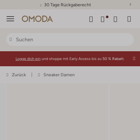
30 Tage Rückgaberecht
Menü
Logge dich ein
und shoppe mit Early Access bis zu
50 % Rabatt.
Zurück
Sneaker Damen