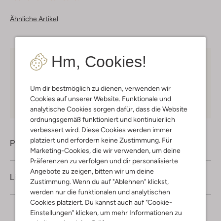
Ähnliche Artikel
Hm, Cookies!
Kostenloser Versand
ab € 75 für Club-Omoda
Mitglieder in Deutschland
Um dir bestmöglich zu dienen, verwenden wir
Kauf auf Rechnung
30 Tagen
Rückgaberecht
Cookies auf unserer Website. Funktionale und
analytische Cookies sorgen dafür, dass die Website
ordnungsgemäß funktioniert und kontinuierlich
verbessert wird. Diese Cookies werden immer
platziert und erfordern keine Zustimmung. Für
Produktinformation
Marketing-Cookies, die wir verwenden, um deine
Präferenzen zu verfolgen und dir personalisierte
Angebote zu zeigen, bitten wir um deine
Lieferung & Rückgabe
Zustimmung. Wenn du auf "Ablehnen" klickst,
werden nur die funktionalen und analytischen
Cookies platziert. Du kannst auch auf "Cookie-
Einstellungen" klicken, um mehr Informationen zu