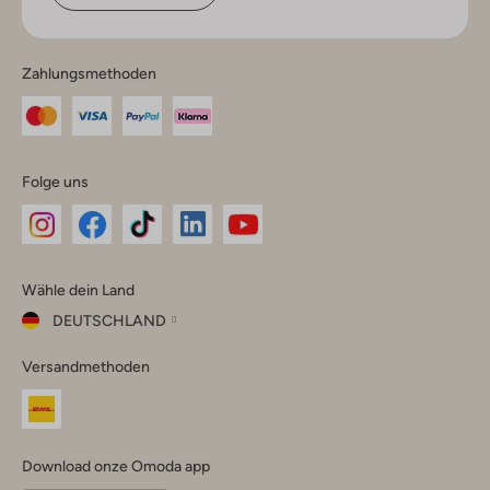
Zahlungsmethoden
Folge uns
Omoda
Omoda
Omoda
Omoda
Omoda
Wähle dein Land
Instagram
Facebook
TikTok
LinkedIn
YouTube
DEUTSCHLAND
Wähle
Versandmethoden
dein
Schließ
Land
Nederland
België
(Nederlands)
Download onze Omoda app
Belgique
(Français)