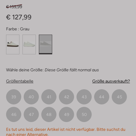
€ 159,99
€ 127,99
Farbe :
Grau
Wähle deine Größe:
Diese Größe fällt normal aus
Größentabelle
Größe ausverkauft?
39
40
41
42
43
44
45
46
47
48
49
50
Es tut uns leid, dieser Artikel ist nicht verfügbar. Bitte suchst du
nach einer Alternative.