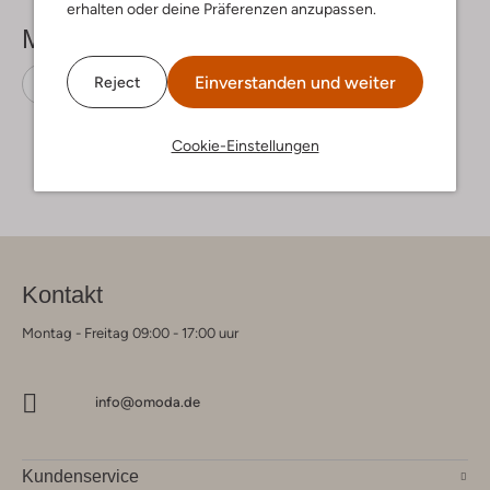
erhalten oder deine Präferenzen anzupassen.
Mehr sehen
Einverstanden und weiter
Reject
Sneaker Low
Nubikk
Leder
Cookie-Einstellungen
Kontakt
Montag - Freitag 09:00 - 17:00 uur
info@omoda.de
Kundenservice