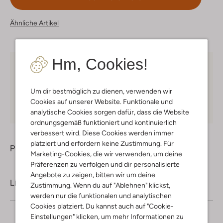
Ähnliche Artikel
Hm, Cookies!
Kostenloser Versand
ab € 75 für Club-Omoda
Mitglieder in Deutschland
Um dir bestmöglich zu dienen, verwenden wir
Kauf auf Rechnung
30 Tagen
Rückgaberecht
Cookies auf unserer Website. Funktionale und
analytische Cookies sorgen dafür, dass die Website
ordnungsgemäß funktioniert und kontinuierlich
verbessert wird. Diese Cookies werden immer
platziert und erfordern keine Zustimmung. Für
Produktinformation
Marketing-Cookies, die wir verwenden, um deine
Präferenzen zu verfolgen und dir personalisierte
Angebote zu zeigen, bitten wir um deine
Lieferung & Rückgabe
Zustimmung. Wenn du auf "Ablehnen" klickst,
werden nur die funktionalen und analytischen
Cookies platziert. Du kannst auch auf "Cookie-
Einstellungen" klicken, um mehr Informationen zu