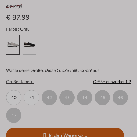
€ 219,99
€ 87,99
Farbe :
Grau
Wähle deine Größe:
Diese Größe fällt normal aus
Größentabelle
Größe ausverkauft?
40
41
42
43
44
45
46
47
In den Warenkorb