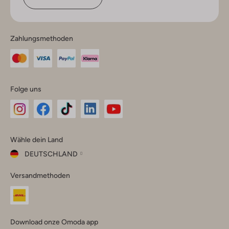
Zahlungsmethoden
Folge uns
Omoda
Omoda
Omoda
Omoda
Omoda
Wähle dein Land
Instagram
Facebook
TikTok
LinkedIn
YouTube
DEUTSCHLAND
Wähle
Versandmethoden
dein
Schließ
Land
Nederland
België
(Nederlands)
Download onze Omoda app