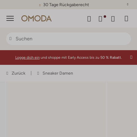
30 Tage Rückgaberecht
Menü
Logge dich ein
und shoppe mit Early Access bis zu
50 % Rabatt.
Zurück
Sneaker Damen