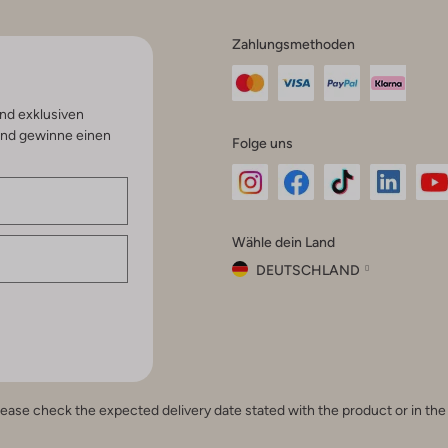
Zahlungsmethoden
nd exklusiven
und gewinne einen
Folge uns
Omoda
Omoda
Omoda
Omoda
Om
Wähle dein Land
Instagram
Facebook
TikTok
LinkedI
Yo
DEUTSCHLAND
Wähle
dein
Schließ
Land
Nederland
België
(Nederlands)
e, please check the expected delivery date stated with the product or in t
Belgique
(Français)