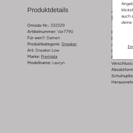
Angeb
Produktdetails
Zusamm
klicks
auch a
Passfo
deine
Omoda-Nr.:
332229
Artikelnummer:
Var7790
Farbe :
Grü
Für wen?:
Damen
Print:
Leopr
Produktkategorie:
Sneaker
Außenmater
Ei
Art:
Sneaker Low
Innenmateri
Marke:
Premiata
Material So
Modellname:
Lauryn
Verschluss
Absatzform
Schuhspitz
Herausnehm