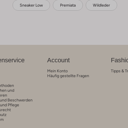
Sneaker Low
Premiata
Wildleder
nservice
Account
Fashi
Mein Konto
Tipps & T
Häufig gestellte Fragen
ethoden
hen und
eren
 und Beschwerden
 und Pflege
srecht
hutz
um