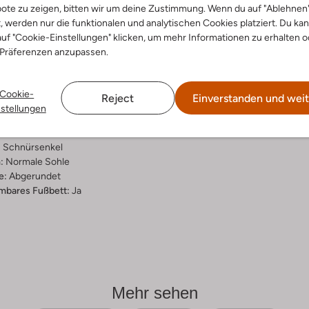
ote zu zeigen, bitten wir um deine Zustimmung. Wenn du auf "Ablehnen
ensetzung &
t, werden nur die funktionalen und analytischen Cookies platziert. Du ka
uf "Cookie-Einstellungen" klicken, um mehr Informationen zu erhalten o
rm
 Präferenzen anzupassen.
n
int
Cookie-
Reject
Einverstanden und weit
ial:
Wildleder
nstellungen
al:
Leder
hle:
Gummi
:
Schnürsenkel
:
Normale Sohle
e:
Abgerundet
bares Fußbett:
Ja
Mehr sehen