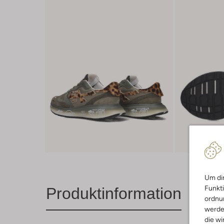
Um dir
Funkti
Produktinformation
ordnun
werde
die wi