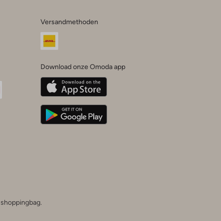
Versandmethoden
Download onze Omoda app
oda
n
uTube
he shoppingbag.