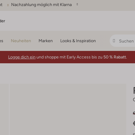
ht
Nachzahlung möglich mit Klarna
der
es
Neuheiten
Marken
Looks & Inspiration
Logge dich ein
und shoppe mit Early Access bis zu
50 % Rabatt.