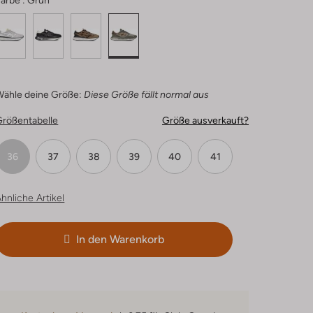
arbe :
Grün
Wähle deine Größe:
Diese Größe fällt normal aus
Größentabelle
Größe ausverkauft?
36
37
38
39
40
41
hnliche Artikel
In den Warenkorb