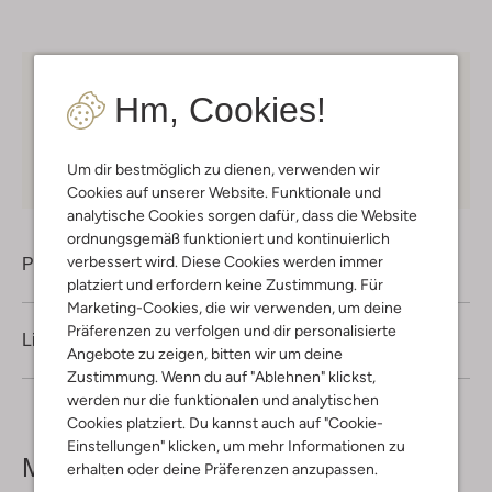
Kostenloser Versand
ab € 75 für Club-Omoda
Hm, Cookies!
Mitglieder in Deutschland
Kauf auf Rechnung
30 Tagen
Rückgaberecht
Um dir bestmöglich zu dienen, verwenden wir
Cookies auf unserer Website. Funktionale und
analytische Cookies sorgen dafür, dass die Website
ordnungsgemäß funktioniert und kontinuierlich
verbessert wird. Diese Cookies werden immer
Produktinformation
platziert und erfordern keine Zustimmung. Für
Marketing-Cookies, die wir verwenden, um deine
Präferenzen zu verfolgen und dir personalisierte
Lieferung & Rückgabe
Angebote zu zeigen, bitten wir um deine
Zustimmung. Wenn du auf "Ablehnen" klickst,
werden nur die funktionalen und analytischen
Cookies platziert. Du kannst auch auf "Cookie-
Einstellungen" klicken, um mehr Informationen zu
Mehr sehen
erhalten oder deine Präferenzen anzupassen.