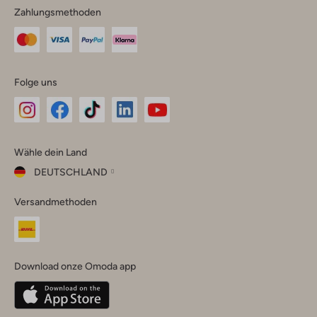
Zahlungsmethoden
Folge uns
Omoda
Omoda
Omoda
Omoda
Omoda
Wähle dein Land
Instagram
Facebook
TikTok
LinkedIn
YouTube
DEUTSCHLAND
Wähle
Versandmethoden
dein
Schließ
Land
Nederland
België
(Nederlands)
Download onze Omoda app
Belgique
(Français)
Deutschland