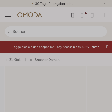
30 Tage Rückgaberecht
Menü
Logge dich ein
und shoppe mit Early Access bis zu
50 % Rabatt.
Zurück
Sneaker Damen