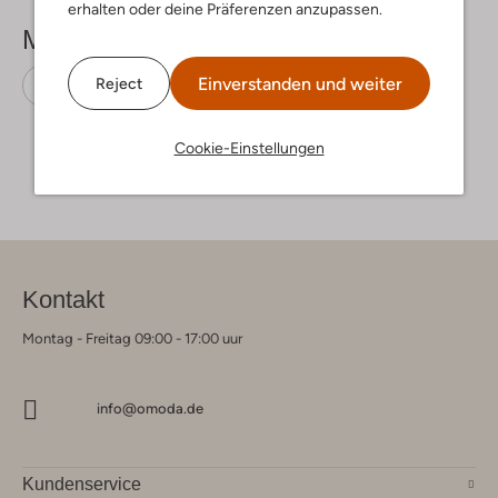
erhalten oder deine Präferenzen anzupassen.
Mehr sehen
Einverstanden und weiter
Reject
Sneaker Low
Red-Rag
Stoff-Textil
Cookie-Einstellungen
Kontakt
Montag - Freitag 09:00 - 17:00 uur
info@omoda.de
Kundenservice