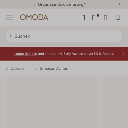
30 Tage Rückgaberecht
Menü
Logge dich ein
und shoppe mit Early Access bis zu
50 % Rabatt.
Zurück
Sneaker Damen