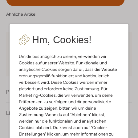
Ähnliche Artikel
Hm, Cookies!
Kostenloser Versand
ab € 75 für Club-Omoda
Mitglieder in Deutschland
Um dir bestmöglich zu dienen, verwenden wir
Kauf auf Rechnung
30 Tagen
Rückgaberecht
Cookies auf unserer Website. Funktionale und
analytische Cookies sorgen dafür, dass die Website
ordnungsgemäß funktioniert und kontinuierlich
verbessert wird. Diese Cookies werden immer
platziert und erfordern keine Zustimmung. Für
Produktinformation
Marketing-Cookies, die wir verwenden, um deine
Präferenzen zu verfolgen und dir personalisierte
Angebote zu zeigen, bitten wir um deine
Lieferung & Rückgabe
Zustimmung. Wenn du auf "Ablehnen" klickst,
werden nur die funktionalen und analytischen
Cookies platziert. Du kannst auch auf "Cookie-
Einstellungen" klicken, um mehr Informationen zu