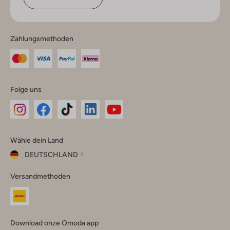
Zahlungsmethoden
Folge uns
Omoda
Omoda
Omoda
Omoda
Omoda
Wähle dein Land
Instagram
Facebook
TikTok
LinkedIn
YouTube
DEUTSCHLAND
Wähle
Versandmethoden
dein
Schließ
Land
Nederland
België
(Nederlands)
Download onze Omoda app