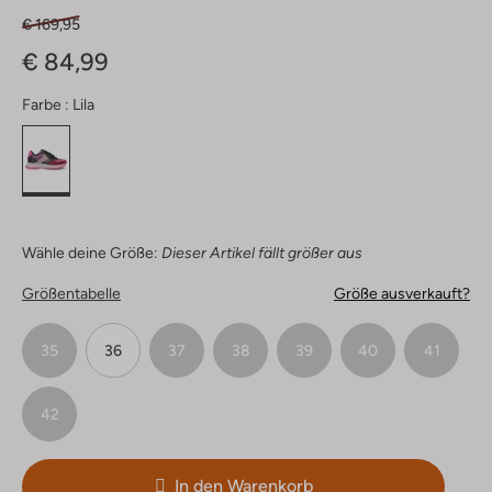
€ 169,95
€ 84,99
Farbe :
Lila
Wähle deine Größe:
Dieser Artikel fällt größer aus
Größentabelle
Größe ausverkauft?
35
36
37
38
39
40
41
42
In den Warenkorb