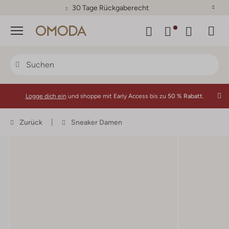
30 Tage Rückgaberecht
Menü
Logge dich ein
und shoppe mit Early Access bis zu
50 % Rabatt.
Zurück
Sneaker Damen