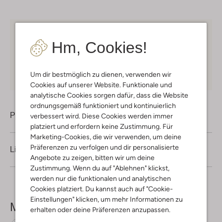
Kostenloser Versand
ab € 75 für Club-Omoda
Hm, Cookies!
Mitglieder in Deutschland
Kauf auf Rechnung
30 Tagen
Rückgaberecht
Um dir bestmöglich zu dienen, verwenden wir
Cookies auf unserer Website. Funktionale und
analytische Cookies sorgen dafür, dass die Website
ordnungsgemäß funktioniert und kontinuierlich
Produktinformation
verbessert wird. Diese Cookies werden immer
platziert und erfordern keine Zustimmung. Für
Marketing-Cookies, die wir verwenden, um deine
Präferenzen zu verfolgen und dir personalisierte
Lieferung & Rückgabe
Angebote zu zeigen, bitten wir um deine
Zustimmung. Wenn du auf "Ablehnen" klickst,
werden nur die funktionalen und analytischen
Cookies platziert. Du kannst auch auf "Cookie-
Einstellungen" klicken, um mehr Informationen zu
Mehr sehen
erhalten oder deine Präferenzen anzupassen.