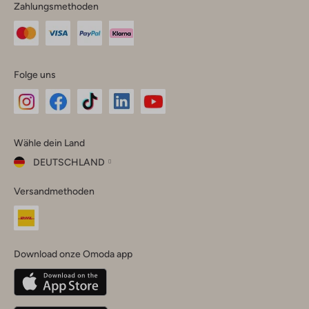
Zahlungsmethoden
Folge uns
Omoda
Omoda
Omoda
Omoda
Omoda
Wähle dein Land
Instagram
Facebook
TikTok
LinkedIn
YouTube
DEUTSCHLAND
Wähle
Versandmethoden
dein
Schließ
Land
Nederland
België
(Nederlands)
Download onze Omoda app
Belgique
(Français)
Deutschland