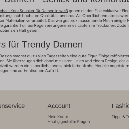
chael Kors Sneaker für Damen in weiß
geben dir den Flair exklusiver E
rbeitung nach höchsten Qualitätsstandards. Als Oberflächenmaterial we
r Materialien verarbeitet. Das wie gestrickt aussehende Mesh einiger Mo
le garantiert dir bei Regen ein angenehmes Laufen im Trockenen. Zude
 optimalen Halt geben.
rs für Trendy Damen
sign machst du zu allen Tageszeiten eine gute Figur. Einige raffinierter
. Sie überzeugen dich dabei mit klaren Linien und einem Design, das auf
eizeit werden dich sportliche und schick farbenfrohe Modelle begeistern. 
sigen und authentischen Auftritt.
nservice
Account
Fashi
Mein Konto
Tipps & T
Häufig gestellte Fragen