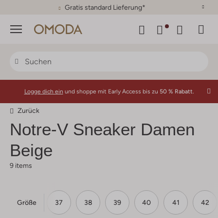
30 Tage Rückgaberecht
Menü
Logge dich ein
und shoppe mit Early Access bis zu
50 % Rabatt.
Zurück
Notre-V
Sneaker Damen
Beige
9 items
Größe
36
37
38
39
40
41
42