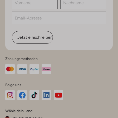
Jetzt einschreiben
Zahlungsmethoden
Folge uns
Omoda
Omoda
Omoda
Omoda
Omoda
Wähle dein Land
Instagram
Facebook
TikTok
LinkedIn
YouTube