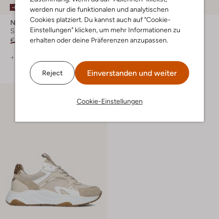
-60%
-60%
werden nur die funktionalen und analytischen
Cookies platziert. Du kannst auch auf "Cookie-
Notre-V
Notre-V
Einstellungen" klicken, um mehr Informationen zu
Sneaker Low
Sneaker Low
erhalten oder deine Präferenzen anzupassen.
€ 139,99
€ 55,99
€ 139,99
€ 55,99
+ mehr farben
Einverstanden und weiter
Reject
Cookie-Einstellungen