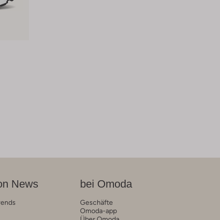
on News
bei Omoda
rends
Geschäfte
Omoda-app
Über Omoda