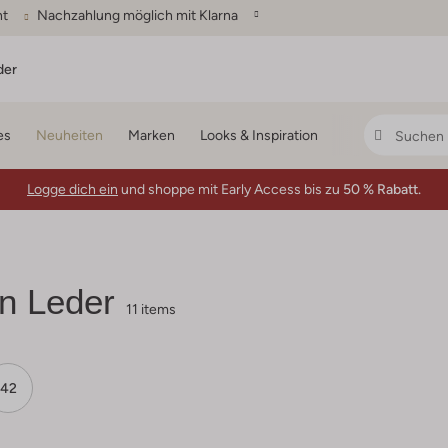
ht
Nachzahlung möglich mit Klarna
der
es
Neuheiten
Marken
Looks & Inspiration
Logge dich ein
und shoppe mit Early Access bis zu
50 % Rabatt.
n Leder
11 items
42