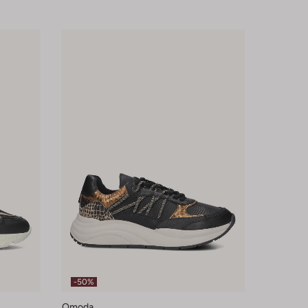
-50%
Omoda