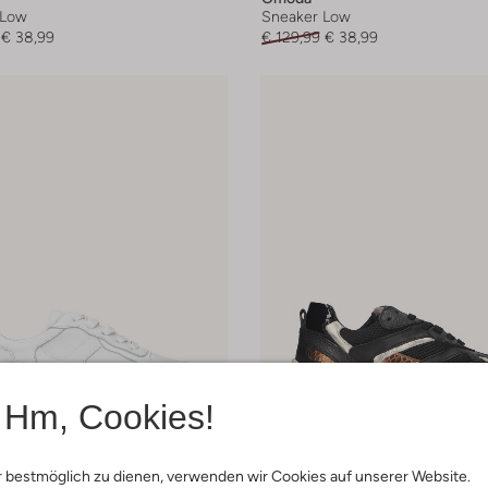
 Low
Sneaker Low
€ 38,99
€ 129,99
€ 38,99
Hm, Cookies!
 Größen
Letzte Größen
 bestmöglich zu dienen, verwenden wir Cookies auf unserer Website.
-50%