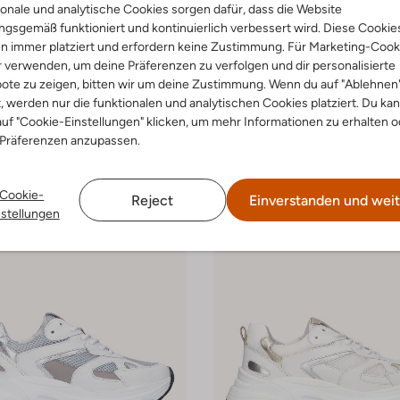
onale und analytische Cookies sorgen dafür, dass die Website
Omoda
gsgemäß funktioniert und kontinuierlich verbessert wird. Diese Cookie
 Low
Sneaker Low
n immer platziert und erfordern keine Zustimmung. Für Marketing-Cook
€ 64,99
€ 119,95
€ 59,99
r verwenden, um deine Präferenzen zu verfolgen und dir personalisierte
ote zu zeigen, bitten wir um deine Zustimmung. Wenn du auf "Ablehnen
+ mehr farben
t, werden nur die funktionalen und analytischen Cookies platziert. Du ka
uf "Cookie-Einstellungen" klicken, um mehr Informationen zu erhalten o
 Präferenzen anzupassen.
Cookie-
Reject
Einverstanden und weit
nstellungen