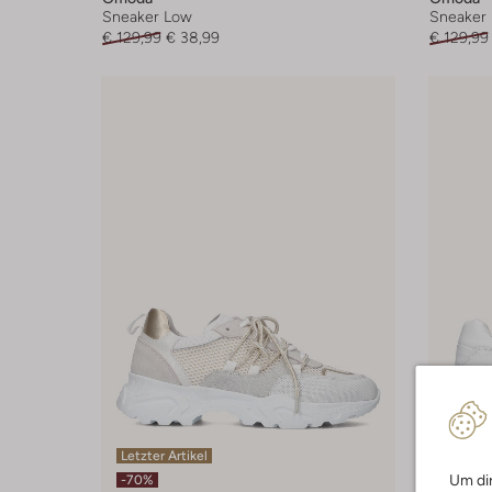
Sneaker Low
Sneaker
€ 129,99
€ 38,99
€ 129,99
Letzter Artikel
Letzte
Um dir
-70%
-50%