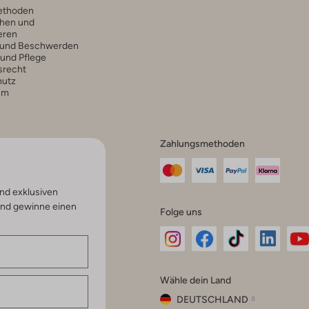
ethoden
hen und
eren
 und Beschwerden
 und Pflege
srecht
hutz
um
Zahlungsmethoden
nd exklusiven
und gewinne einen
Folge uns
Omoda
Omoda
Omoda
Omoda
Om
Wähle dein Land
Instagram
Facebook
TikTok
LinkedI
Yo
DEUTSCHLAND