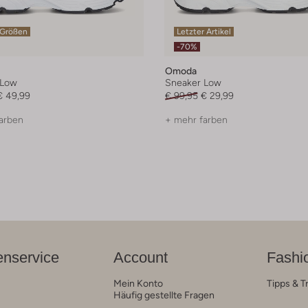
 Größen
Letzter Artikel
-70%
Omoda
 Low
Sneaker Low
€ 49,99
€ 99,95
€ 29,99
arben
+ mehr farben
nservice
Account
Fashi
Mein Konto
Tipps & T
Häufig gestellte Fragen