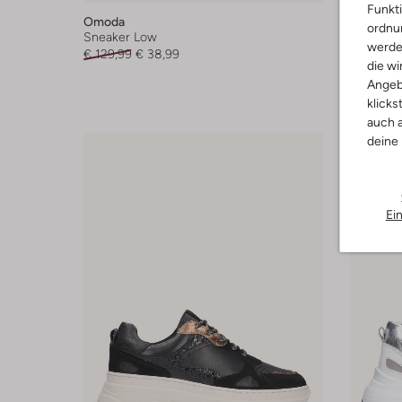
Funkti
Omoda
Omoda
ordnun
Sneaker Low
Sneaker
werde
€ 129,99
€ 38,99
€ 129,99
die wi
Angeb
klicks
auch a
deine
Ei