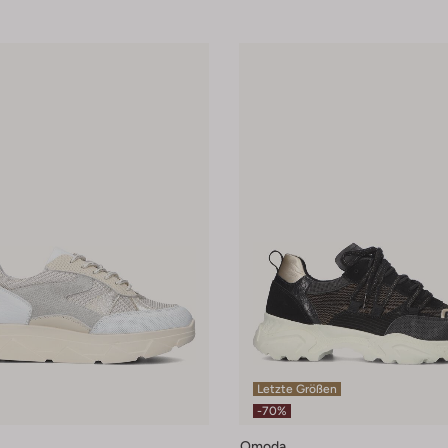
Letzte Größen
-70%
Omoda