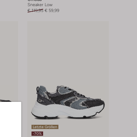
Sneaker Low
€ 119,95
€ 59,99
Letzte Größen
-70%