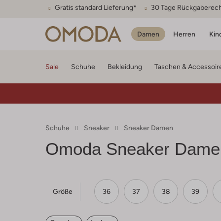
Gratis standard Lieferung*
30 Tage Rückgaberec
Damen
Herren
Kin
Sale
Schuhe
Bekleidung
Taschen & Accessoir
Schuhe
Sneaker
Sneaker Damen
Omoda
Sneaker Dame
Größe
36
37
38
39