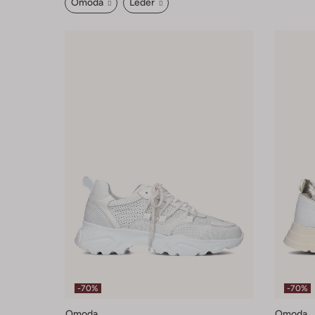
Omoda
Leder
-70%
-70%
Omoda
Omoda