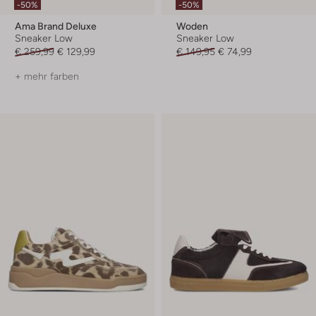
-50%
-50%
Ama Brand Deluxe
Woden
Sneaker Low
Sneaker Low
€ 259,99
€ 129,99
€ 149,95
€ 74,99
+ mehr farben