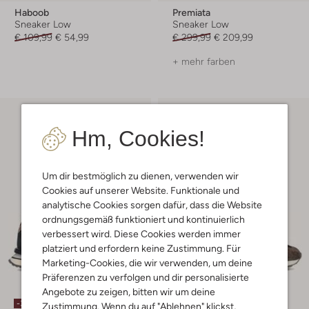
Haboob
Premiata
Sneaker Low
Sneaker Low
€ 109,99
€ 54,99
€ 299,99
€ 209,99
+ mehr farben
Hm, Cookies!
Um dir bestmöglich zu dienen, verwenden wir
Cookies auf unserer Website. Funktionale und
analytische Cookies sorgen dafür, dass die Website
ordnungsgemäß funktioniert und kontinuierlich
verbessert wird. Diese Cookies werden immer
platziert und erfordern keine Zustimmung. Für
Marketing-Cookies, die wir verwenden, um deine
Präferenzen zu verfolgen und dir personalisierte
Angebote zu zeigen, bitten wir um deine
-30%
-30%
Zustimmung. Wenn du auf "Ablehnen" klickst,