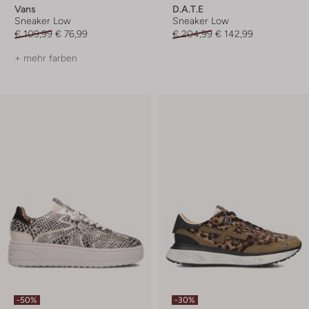
Vans
D.a.t.e
Sneaker Low
Sneaker Low
€ 109,99
€ 76,99
€ 204,99
€ 142,99
+ mehr farben
-50%
-30%