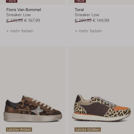
-30%
-50%
Floris Van Bommel
Toral
Sneaker Low
Sneaker Low
€ 239,99
€ 167,99
€ 299,99
€ 149,99
+ mehr farben
+ mehr farben
Letzter Artikel
Letzte Größen