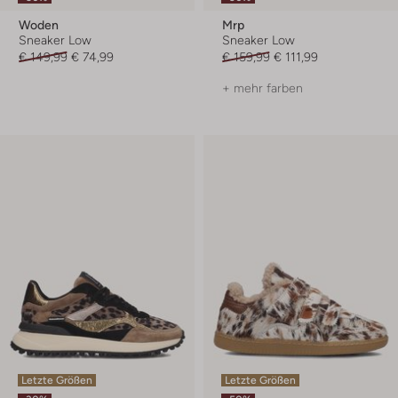
Woden
Mrp
Sneaker Low
Sneaker Low
€ 149,99
€ 74,99
€ 159,99
€ 111,99
+ mehr farben
Letzte Größen
Letzte Größen