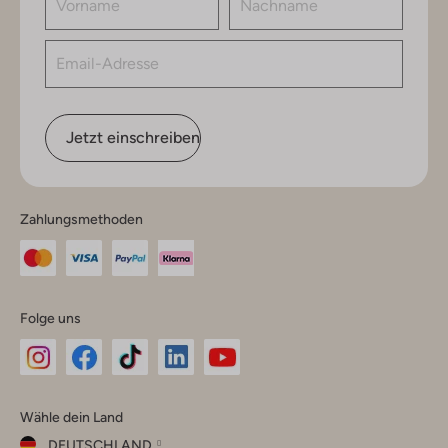
Jetzt einschreiben
Zahlungsmethoden
Folge uns
Omoda
Omoda
Omoda
Omoda
Omoda
Wähle dein Land
Instagram
Facebook
TikTok
LinkedIn
YouTube
DEUTSCHLAND