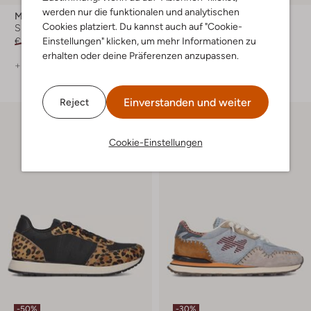
werden nur die funktionalen und analytischen
Mrp
Mrp
Cookies platziert. Du kannst auch auf "Cookie-
Sneaker Low
Sneaker Low
€ 159,99
€ 111,99
€ 159,99
€ 111,99
Einstellungen" klicken, um mehr Informationen zu
erhalten oder deine Präferenzen anzupassen.
+ mehr farben
+ mehr farben
Einverstanden und weiter
Reject
Cookie-Einstellungen
-50%
-30%