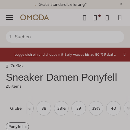
30 Tage Rückgaberecht
Menü
Logge dich ein
und shoppe mit Early Access bis zu
50 % Rabatt.
Zurück
Sneaker Damen Ponyfell
25 items
Größe
37
37½
38
38½
39
39½
40
4
Ponyfell