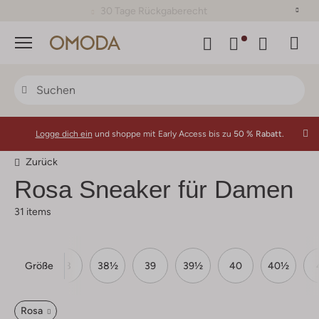
30 Tage Rückgaberecht
Menü
Logge dich ein
und shoppe mit Early Access bis zu
50 % Rabatt.
Zurück
Rosa Sneaker für Damen
31 items
Größe
37½
38
38½
39
39½
40
40½
Rosa