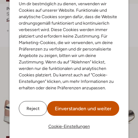
Um dir bestmöglich zu dienen, verwenden wir
Puma
Kaotiko
Cookies auf unserer Website. Funktionale und
Sneaker Low
Sneaker Low
analytische Cookies sorgen dafür, dass die Website
€ 109,99
€ 54,99
€ 119,99
€ 59,99
ordnungsgemäß funktioniert und kontinuierlich
verbessert wird. Diese Cookies werden immer
+ mehr farben
+ mehr farben
platziert und erfordern keine Zustimmung. Für
Marketing-Cookies, die wir verwenden, um deine
Präferenzen zu verfolgen und dir personalisierte
Angebote zu zeigen, bitten wir um deine
Zustimmung. Wenn du auf "Ablehnen" klickst,
werden nur die funktionalen und analytischen
Cookies platziert. Du kannst auch auf "Cookie-
Einstellungen" klicken, um mehr Informationen zu
erhalten oder deine Präferenzen anzupassen.
Einverstanden und weiter
Reject
Cookie-Einstellungen
Letzte Größen