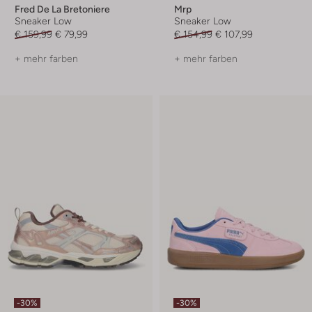
Fred De La Bretoniere
Mrp
Sneaker Low
Sneaker Low
€ 159,99
€ 79,99
€ 154,99
€ 107,99
+ mehr farben
+ mehr farben
-30%
-30%