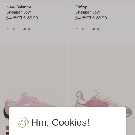
New Balance
Fitflop
Sneaker Low
Sneaker Low
€ 119,99
€ 83,99
€ 119,99
€ 83,99
+ mehr farben
+ mehr farben
Hm, Cookies!
Letzte Größen
-50%
-50%