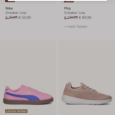
-30%
-50%
Nike
Mrp
Sneaker Low
Sneaker Low
€ 79,99
€ 55,99
€ 179,99
€ 89,99
+ mehr farben
Letzter Artikel