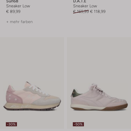
Sun68
D.a.t.e
Sneaker Low
Sneaker Low
€ 89,99
€ 169,99
€ 118,99
+ mehr farben
-30%
-50%