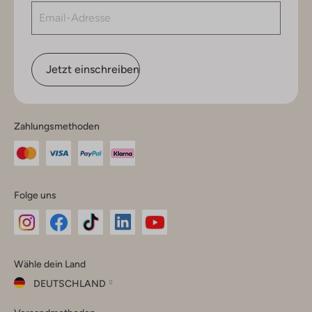
Jetzt einschreiben
Zahlungsmethoden
Folge uns
Omoda
Omoda
Omoda
Omoda
Omoda
Wähle dein Land
Instagram
Facebook
TikTok
LinkedIn
YouTube
DEUTSCHLAND
Wähle