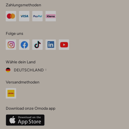
Zahlungsmethoden
Folge uns
Omoda
Omoda
Omoda
Omoda
Omoda
Wähle dein Land
Instagram
Facebook
TikTok
LinkedIn
YouTube
DEUTSCHLAND
Wähle
Versandmethoden
dein
Schließ
Land
Nederland
België
(Nederlands)
Download onze Omoda app
Belgique
(Français)
Deutschland