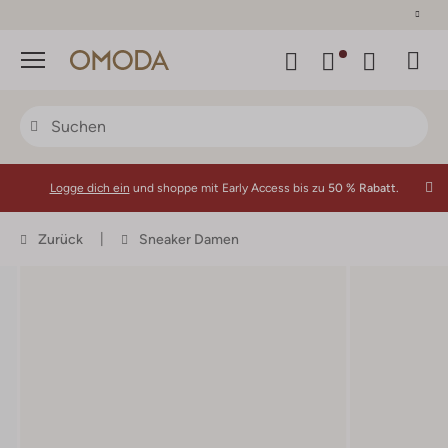
30 Tage Rückgaberecht
Menü
Logge dich ein
und shoppe mit Early Access bis zu
50 % Rabatt.
Zurück
Sneaker Damen