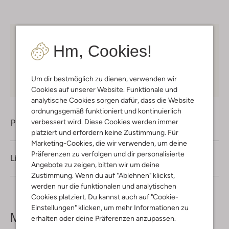
Kostenloser Versand
ab € 75 für Club-Omoda
Hm, Cookies!
Mitglieder in Deutschland
Kauf auf Rechnung
30 Tagen
Rückgaberecht
Um dir bestmöglich zu dienen, verwenden wir
Cookies auf unserer Website. Funktionale und
analytische Cookies sorgen dafür, dass die Website
ordnungsgemäß funktioniert und kontinuierlich
verbessert wird. Diese Cookies werden immer
Produktinformation
platziert und erfordern keine Zustimmung. Für
Marketing-Cookies, die wir verwenden, um deine
Präferenzen zu verfolgen und dir personalisierte
Lieferung & Rückgabe
Angebote zu zeigen, bitten wir um deine
Zustimmung. Wenn du auf "Ablehnen" klickst,
werden nur die funktionalen und analytischen
Cookies platziert. Du kannst auch auf "Cookie-
Einstellungen" klicken, um mehr Informationen zu
Mehr sehen
erhalten oder deine Präferenzen anzupassen.