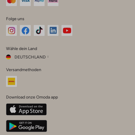
Folge uns
Omoda
Omoda
Omoda
Omoda
Omoda
Wähle dein Land
Instagram
Facebook
TikTok
LinkedIn
YouTube
DEUTSCHLAND
Wähle
Versandmethoden
dein
Schließ
Land
Nederland
België
(Nederlands)
Download onze Omoda app
Belgique
(Français)
Deutschland