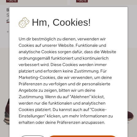
-50%
-50%
Back70
Premiata
Sneaker Low
Sneaker Low
Hm, Cookies!
€ 139,99
€ 69,99
€ 349,99
€ 174,99
+ mehr farben
+ mehr farben
Um dir bestmöglich zu dienen, verwenden wir
Cookies auf unserer Website. Funktionale und
analytische Cookies sorgen dafür, dass die Website
ordnungsgemäß funktioniert und kontinuierlich
verbessert wird. Diese Cookies werden immer
platziert und erfordern keine Zustimmung. Für
Marketing-Cookies, die wir verwenden, um deine
Präferenzen zu verfolgen und dir personalisierte
Angebote zu zeigen, bitten wir um deine
Zustimmung. Wenn du auf "Ablehnen" klickst,
werden nur die funktionalen und analytischen
Cookies platziert. Du kannst auch auf "Cookie-
Einstellungen" klicken, um mehr Informationen zu
erhalten oder deine Präferenzen anzupassen.