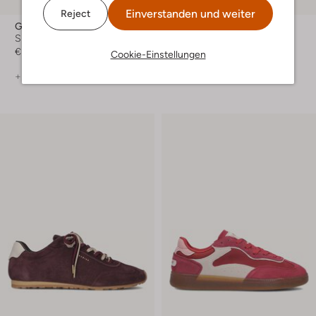
-30%
Einverstanden und weiter
Reject
Gabor
Via Vai
Sneaker Low
Sneaker Low
€ 139,99
€ 159,99
€ 111,99
Cookie-Einstellungen
+ mehr farben
+ mehr farben