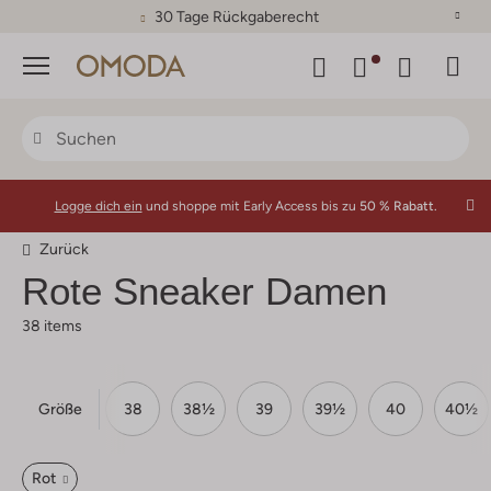
30 Tage Rückgaberecht
Menü
Logge dich ein
und shoppe mit Early Access bis zu
50 % Rabatt.
Zurück
Rote Sneaker Damen
38 items
Größe
37
37½
38
38½
39
39½
40
40½
Rot