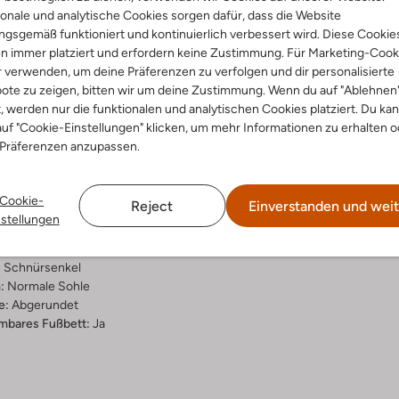
onale und analytische Cookies sorgen dafür, dass die Website
Lieferung & Rückgabe
gsgemäß funktioniert und kontinuierlich verbessert wird. Diese Cookie
n immer platziert und erfordern keine Zustimmung. Für Marketing-Cook
r verwenden, um deine Präferenzen zu verfolgen und dir personalisierte
ote zu zeigen, bitten wir um deine Zustimmung. Wenn du auf "Ablehnen
t, werden nur die funktionalen und analytischen Cookies platziert. Du ka
ensetzung &
uf "Cookie-Einstellungen" klicken, um mehr Informationen zu erhalten o
 Präferenzen anzupassen.
rm
Cookie-
Reject
Einverstanden und weit
ial:
Wildleder
nstellungen
al:
Stoff/textil
hle:
Gummi
:
Schnürsenkel
:
Normale Sohle
e:
Abgerundet
bares Fußbett:
Ja