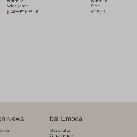
Notre-V
Notre-V
Wide jeans
Ring
€ 139,99
€ 69,99
€ 19,99
on News
bei Omoda
rends
Geschäfte
Omoda-app