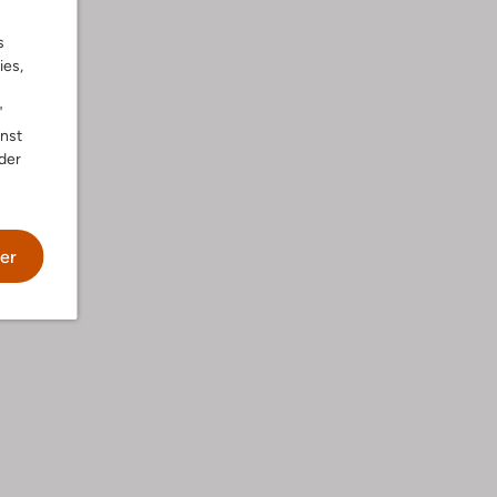
s
ies,
"
nnst
der
er