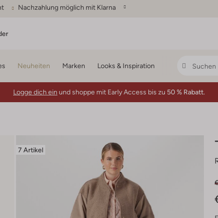
ht
Nachzahlung möglich mit Klarna
der
es
Neuheiten
Marken
Looks & Inspiration
Logge dich ein
und shoppe mit Early Access bis zu
50 % Rabatt.
7 Artikel
€