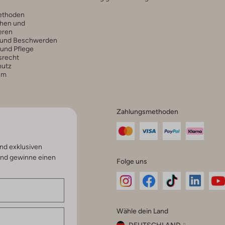
ethoden
hen und
eren
 und Beschwerden
 und Pflege
srecht
hutz
um
Zahlungsmethoden
nd exklusiven
und gewinne einen
Folge uns
Omoda
Omoda
Omoda
Omoda
Om
Wähle dein Land
Instagram
Facebook
TikTok
LinkedI
Yo