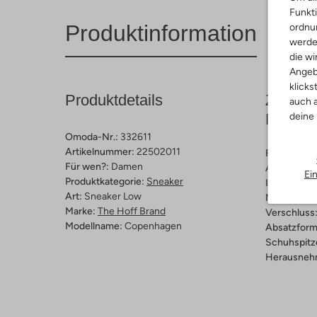
Funkti
Produktinformation
ordnun
werde
die wi
Angeb
klicks
Produktdetails
Zusamm
auch a
deine
Passfo
Omoda-Nr.:
332611
Artikelnummer:
22502011
Farbe :
Rot
Für wen?:
Damen
Außenmater
Ei
Produktkategorie:
Sneaker
Innenmateri
Art:
Sneaker Low
Material So
Marke:
The Hoff Brand
Verschluss
Modellname:
Copenhagen
Absatzform
Schuhspitz
Herausnehm