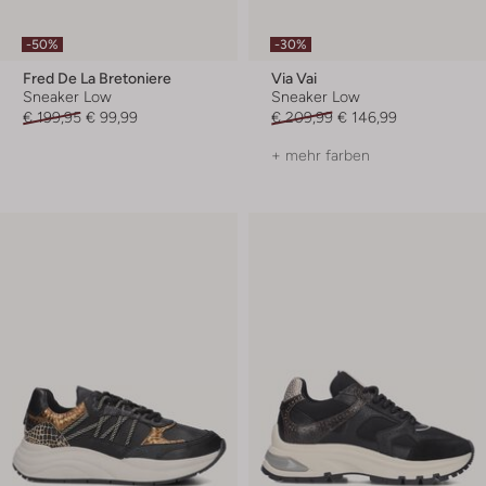
-50%
-30%
Fred De La Bretoniere
Via Vai
Sneaker Low
Sneaker Low
€ 199,95
€ 99,99
€ 209,99
€ 146,99
+ mehr farben