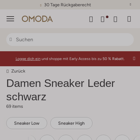
30 Tage Rückgaberecht
Menü
Logge dich ein
und shoppe mit Early Access bis zu
50 % Rabatt.
Zurück
Damen Sneaker Leder
schwarz
69 items
Sneaker Low
Sneaker High