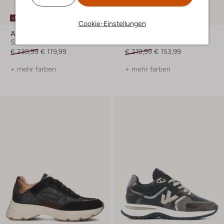
-50%
-30%
Cookie-Einstellungen
Alexander Smith
Fred De La Bretoniere
Sneaker Low
Sneaker Low
€ 239,99
€ 119,99
€ 219,99
€ 153,99
+ mehr farben
+ mehr farben