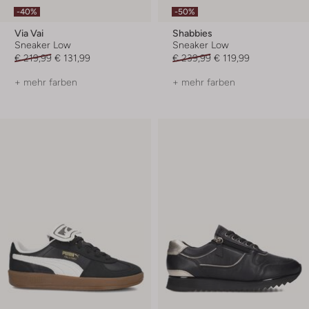
-40%
-50%
Via Vai
Shabbies
Sneaker Low
Sneaker Low
€ 219,99
€ 131,99
€ 239,99
€ 119,99
+ mehr farben
+ mehr farben