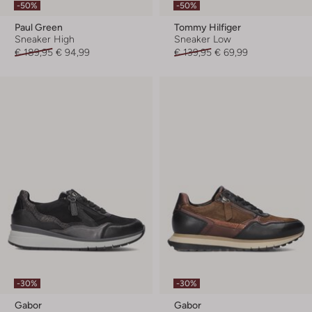
-50%
-50%
Paul Green
Tommy Hilfiger
Sneaker High
Sneaker Low
€ 189,95
€ 94,99
€ 139,95
€ 69,99
-30%
-30%
Gabor
Gabor