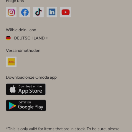
Folge uns
Omoda
Omoda
Omoda
Omoda
Omoda
Wähle dein Land
Instagram
Facebook
TikTok
LinkedIn
YouTube
DEUTSCHLAND
Wähle
Versandmethoden
dein
Schließ
Land
Nederland
België
(Nederlands)
Download onze Omoda app
Belgique
(Français)
Deutschland
*This is only valid for items that are in stock. To be sure, please