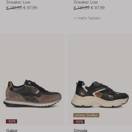
Sneaker Low
Sneaker Low
€ 139,95
€ 97,99
€ 139,99
€ 97,99
+ mehr farben
Letzte Größen
-50%
-50%
Gabor
Omoda