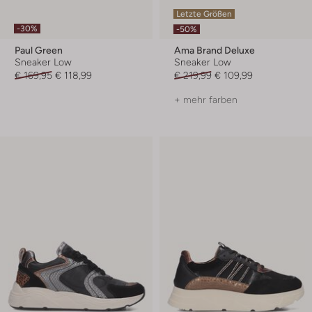
Letzte Größen
-30%
-50%
Paul Green
Ama Brand Deluxe
Sneaker Low
Sneaker Low
€ 169,95
€ 118,99
€ 219,99
€ 109,99
+ mehr farben