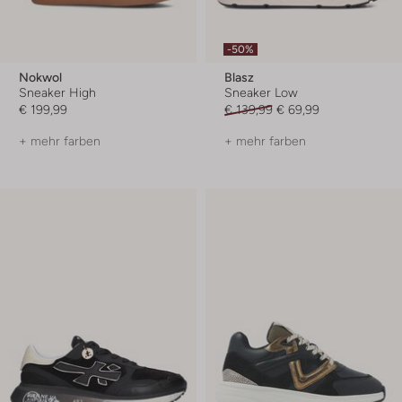
-50%
Nokwol
Blasz
Sneaker High
Sneaker Low
€ 199,99
€ 139,99
€ 69,99
+ mehr farben
+ mehr farben