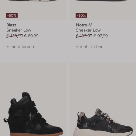
-50%
-30%
Blasz
Notre-V
Sneaker Low
Sneaker Low
€ 139,99
€ 69,99
€ 139,99
€ 97,99
+ mehr farben
+ mehr farben