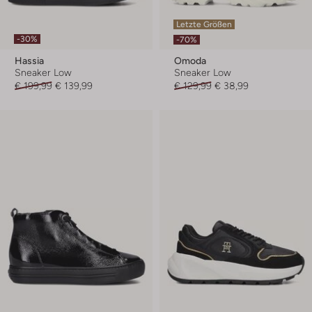
Letzte Größen
-30%
-70%
Hassia
Omoda
Sneaker Low
Sneaker Low
€ 199,99
€ 139,99
€ 129,99
€ 38,99