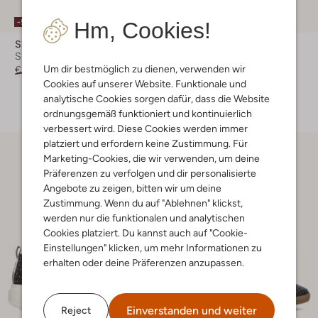
-50%
-30%
Hm, Cookies!
Shabbies
Lauren Ralph Lauren
Sneaker Low
Sneaker Low
Um dir bestmöglich zu dienen, verwenden wir
€ 239,99
€ 119,99
€ 169,99
€ 118,99
Cookies auf unserer Website. Funktionale und
+ mehr farben
analytische Cookies sorgen dafür, dass die Website
ordnungsgemäß funktioniert und kontinuierlich
verbessert wird. Diese Cookies werden immer
platziert und erfordern keine Zustimmung. Für
Marketing-Cookies, die wir verwenden, um deine
Präferenzen zu verfolgen und dir personalisierte
Angebote zu zeigen, bitten wir um deine
Zustimmung. Wenn du auf "Ablehnen" klickst,
werden nur die funktionalen und analytischen
Cookies platziert. Du kannst auch auf "Cookie-
Einstellungen" klicken, um mehr Informationen zu
erhalten oder deine Präferenzen anzupassen.
Einverstanden und weiter
Reject