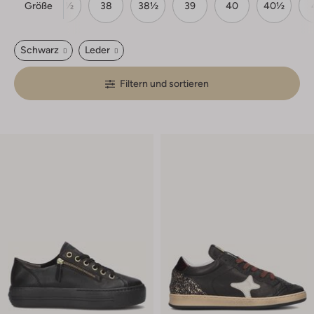
Größe
37
37½
38
38½
39
40
40½
Schwarz
Leder
Filtern und sortieren