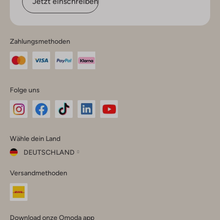
Jetzt einschreiben
Zahlungsmethoden
Folge uns
Omoda
Omoda
Omoda
Omoda
Omoda
Wähle dein Land
Instagram
Facebook
TikTok
LinkedIn
YouTube
DEUTSCHLAND
Wähle
Versandmethoden
dein
Schließ
Land
Nederland
België
(Nederlands)
Download onze Omoda app