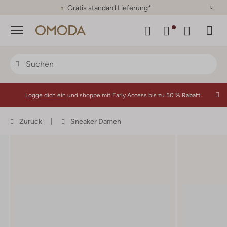
30 Tage Rückgaberecht
Menü
Logge dich ein
und shoppe mit Early Access bis zu
50 % Rabatt.
Zurück
Sneaker Damen