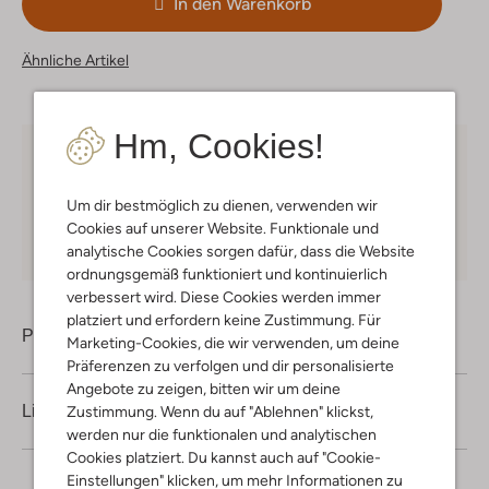
In den Warenkorb
Ähnliche Artikel
Hm, Cookies!
Kostenloser Versand
ab € 75 für Club-Omoda
Mitglieder in Deutschland
Um dir bestmöglich zu dienen, verwenden wir
Kauf auf Rechnung
30 Tagen
Rückgaberecht
Cookies auf unserer Website. Funktionale und
analytische Cookies sorgen dafür, dass die Website
ordnungsgemäß funktioniert und kontinuierlich
verbessert wird. Diese Cookies werden immer
platziert und erfordern keine Zustimmung. Für
Produktinformation
Marketing-Cookies, die wir verwenden, um deine
Präferenzen zu verfolgen und dir personalisierte
Angebote zu zeigen, bitten wir um deine
Lieferung & Rückgabe
Zustimmung. Wenn du auf "Ablehnen" klickst,
werden nur die funktionalen und analytischen
Cookies platziert. Du kannst auch auf "Cookie-
Einstellungen" klicken, um mehr Informationen zu