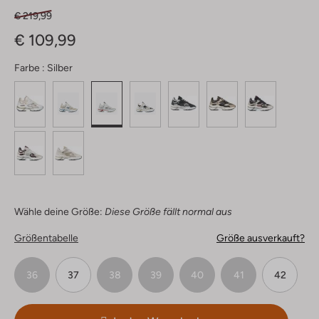
€ 219,99
€ 109,99
Farbe :
Silber
Wähle deine Größe:
Diese Größe fällt normal aus
Größentabelle
Größe ausverkauft?
36
37
38
39
40
41
42