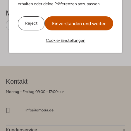
erhalten oder deine Präferenzen anzupassen.
Mehr sehen
Einverstanden und weiter
Reject
Sneaker Low
Via Vai
Leder
Cookie-Einstellungen
Kontakt
Montag - Freitag 09:00 - 17:00 uur
info@omoda.de
Kundenservice