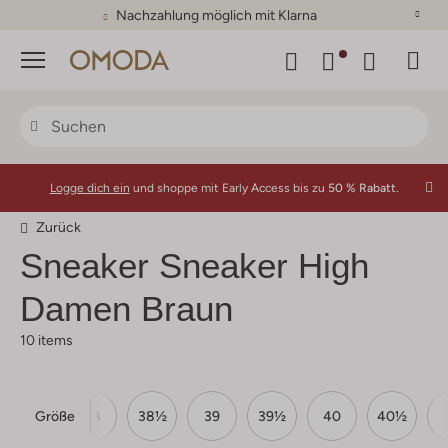
Nachzahlung möglich mit Klarna
Menü
Logge dich ein
und shoppe mit Early Access bis zu
50 % Rabatt.
Zurück
Sneaker Sneaker High
Damen Braun
10 items
Größe
37½
38
38½
39
39½
40
40½