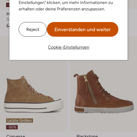
Einstellungen" klicken, um mehr Informationen zu
-50%
erhalten oder deine Präferenzen anzupassen.
Mou
Ugg
Sneaker High
Sneaker High
€ 219,99
€ 109,99
€ 179,99
Einverstanden und weiter
Reject
Cookie-Einstellungen
Letzte Größen
-50%
Converse
Blackstone