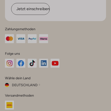
Jetzt einschreiben
Zahlungsmethoden
Folge uns
Omoda
Omoda
Omoda
Omoda
Omoda
Wähle dein Land
Instagram
Facebook
TikTok
LinkedIn
YouTube
DEUTSCHLAND
Wähle
Versandmethoden
dein
Schließ
Land
Nederland