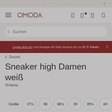
30 Tage Rückgaberecht
Menü
Logge dich ein
und shoppe mit Early Access bis zu
50 % Rabatt.
Zurück
Sneaker high Damen
weiß
10 items
Größe
6½
37
37½
38
38½
39
39½
40