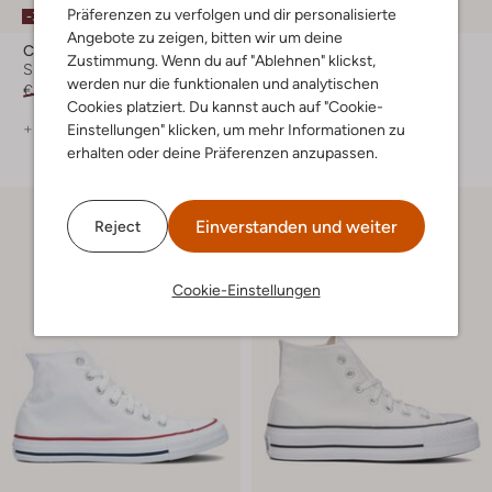
Präferenzen zu verfolgen und dir personalisierte
-30%
-60%
Angebote zu zeigen, bitten wir um deine
Converse
Converse
Zustimmung. Wenn du auf "Ablehnen" klickst,
Sneaker High
Sneaker High
werden nur die funktionalen und analytischen
€ 84,99
€ 58,99
€ 99,99
€ 39,99
Cookies platziert. Du kannst auch auf "Cookie-
+ mehr farben
Einstellungen" klicken, um mehr Informationen zu
erhalten oder deine Präferenzen anzupassen.
Einverstanden und weiter
Reject
Cookie-Einstellungen