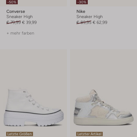
-50%
-30%
Converse
Nike
Sneaker High
Sneaker High
€ 79,99
€ 39,99
€ 89,95
€ 62,99
+ mehr farben
Letzte Größen
Letzter Artikel