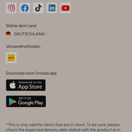
Omoda
Omoda
Omoda
Omoda
Omoda
Wähle dein Land
Instagram
Facebook
TikTok
LinkedIn
YouTube
DEUTSCHLAND
Wähle
Versandmethoden
dein
Schließ
Land
Nederland
België
(Nederlands)
Download onze Omoda app
Belgique
(Français)
Deutschland
*This is only valid for items that are in stock. To be sure, please
check the expected delivery date stated with the product or in