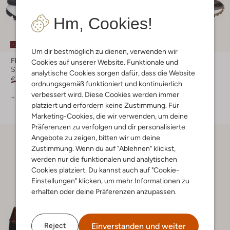
Hm, Cookies!
-30%
-30%
Um dir bestmöglich zu dienen, verwenden wir
Floris Van Bommel
Floris Van Bommel
Cookies auf unserer Website. Funktionale und
Sneaker Low
Sneaker Low
analytische Cookies sorgen dafür, dass die Website
€ 249,99
€ 174,99
€ 249,99
€ 174,99
ordnungsgemäß funktioniert und kontinuierlich
verbessert wird. Diese Cookies werden immer
+ mehr farben
+ mehr farben
platziert und erfordern keine Zustimmung. Für
Marketing-Cookies, die wir verwenden, um deine
Präferenzen zu verfolgen und dir personalisierte
Angebote zu zeigen, bitten wir um deine
Zustimmung. Wenn du auf "Ablehnen" klickst,
werden nur die funktionalen und analytischen
Cookies platziert. Du kannst auch auf "Cookie-
Einstellungen" klicken, um mehr Informationen zu
erhalten oder deine Präferenzen anzupassen.
Einverstanden und weiter
Reject