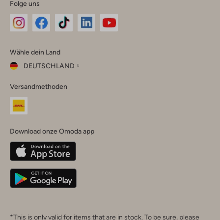
Folge uns
Omoda
Omoda
Omoda
Omoda
Omoda
Wähle dein Land
Instagram
Facebook
TikTok
LinkedIn
YouTube
DEUTSCHLAND
Wähle
Versandmethoden
dein
Schließ
Land
Nederland
België
(Nederlands)
Download onze Omoda app
Belgique
(Français)
Deutschland
*This is only valid for items that are in stock. To be sure, please