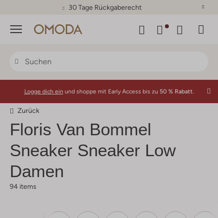
30 Tage Rückgaberecht
Menü
Logge dich ein
und shoppe mit Early Access bis zu
50 % Rabatt.
Zurück
Floris Van Bommel
Sneaker Sneaker Low
Damen
94 items