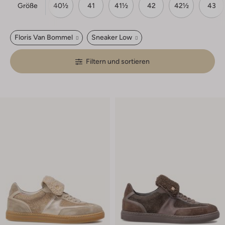
Größe
9½
40
40½
41
41½
42
42½
43
Floris Van Bommel
Sneaker Low
Filtern und sortieren