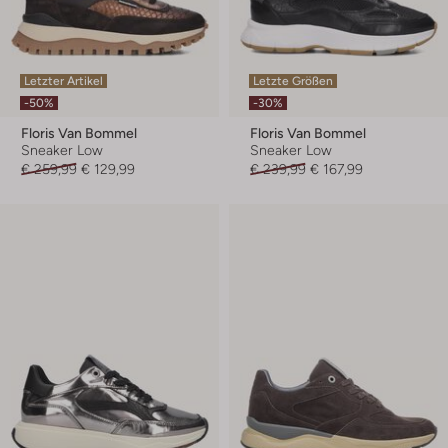
Letzter Artikel
Letzte Größen
-50%
-30%
Floris Van Bommel
Floris Van Bommel
Sneaker Low
Sneaker Low
€ 259,99
€ 129,99
€ 239,99
€ 167,99