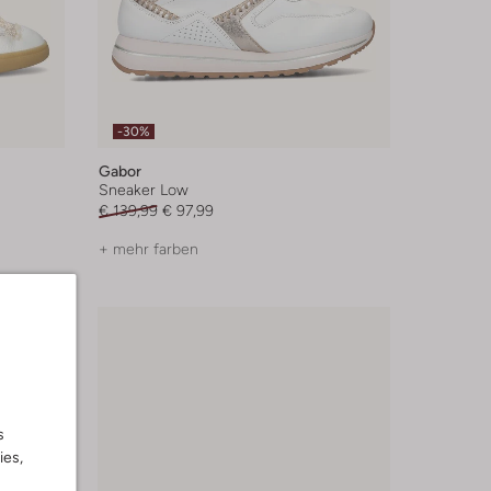
-30%
Gabor
Sneaker Low
€ 139,99
€ 97,99
+ mehr farben
s
ies,