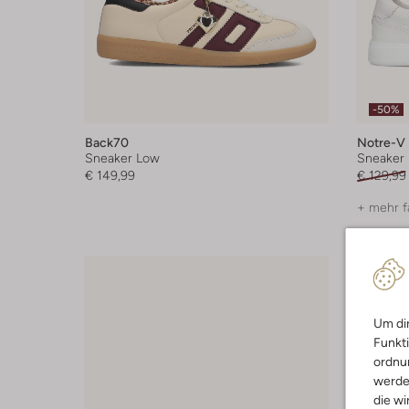
-50%
Back70
Notre-V
Sneaker Low
Sneaker
€ 149,99
€ 129,99
+ mehr f
Um dir
Funkti
ordnun
werde
die wi