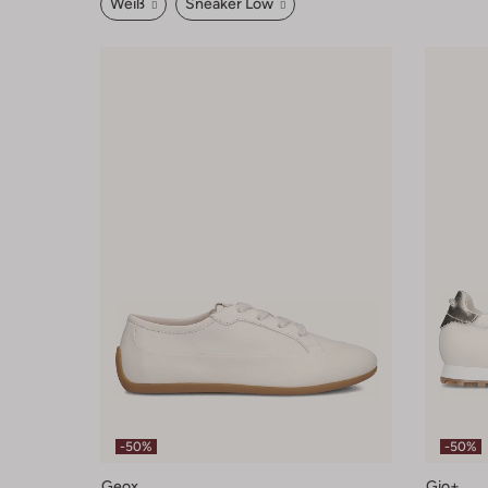
Weiß
Sneaker Low
-50%
-50%
Geox
Gio+