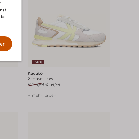
"
nnst
der
er
-50%
Kaotiko
Sneaker Low
€ 119,99
€ 59,99
+ mehr farben