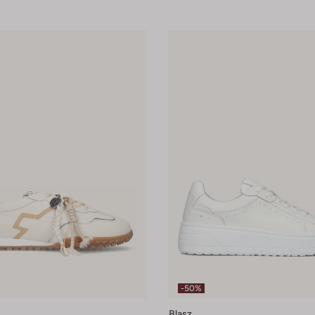
-50%
Blasz