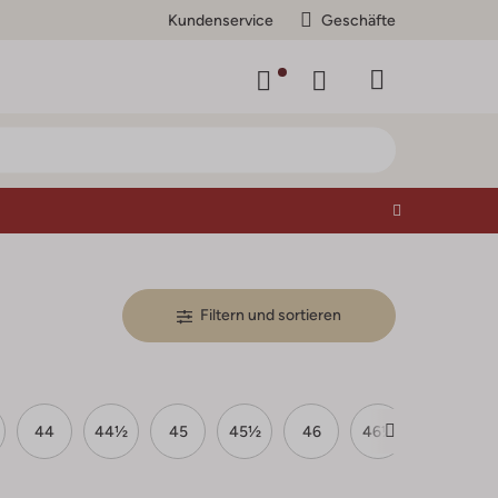
Kundenservice
Geschäfte
Filtern und sortieren
44
44½
45
45½
46
46½
47