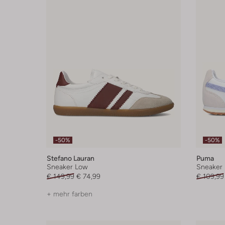
-50%
-50%
Stefano Lauran
Puma
Sneaker Low
Sneaker
€ 149,99
€ 74,99
€ 109,99
+ mehr farben