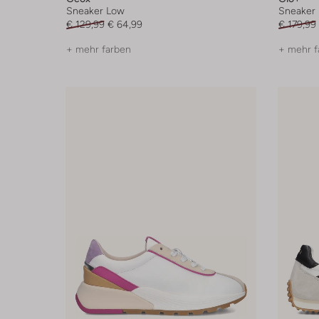
Sneaker Low
Sneaker
€ 129,99
€ 64,99
€ 179,99
+ mehr farben
+ mehr f