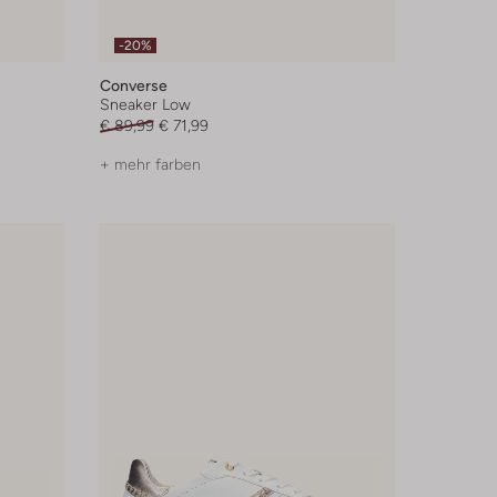
-20%
Converse
Sneaker Low
€ 89,99
€ 71,99
+ mehr farben