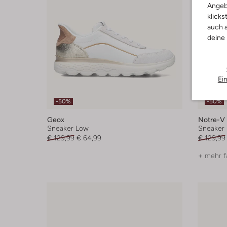
Angeb
klicks
auch a
deine
Ei
-50%
-50%
Geox
Notre-V
Sneaker Low
Sneaker
€ 129,99
€ 64,99
€ 129,99
+ mehr f