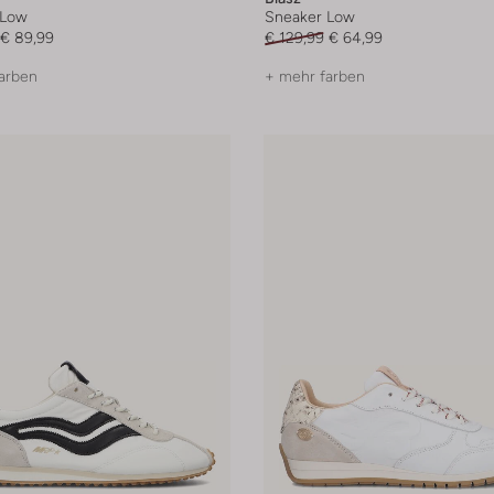
 Low
Sneaker Low
€ 89,99
€ 129,99
€ 64,99
arben
+ mehr farben