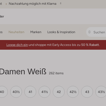
ht
Nachzahlung möglich mit Klarna
der
es
Neuheiten
Marken
Looks & Inspiration
Logge dich ein
und shoppe mit Early Access bis zu
50 % Rabatt.
 Damen Weiß
262 items
40
40½
41
41½
42
42½
43
43½