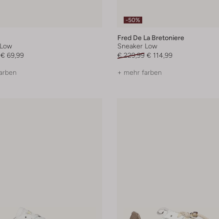
-50%
Fred De La Bretoniere
 Low
Sneaker Low
€ 69,99
€ 229,99
€ 114,99
arben
+ mehr farben