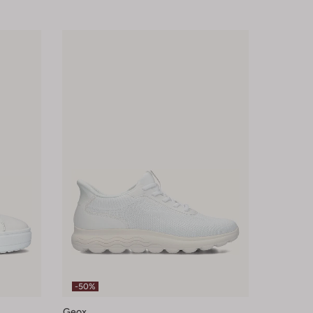
-50%
Geox