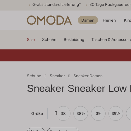
Gratis standard Lieferung*
30 Tage Rückgaberec
Damen
Herren
Kin
Sale
Schuhe
Bekleidung
Taschen & Accessoir
Schuhe
Sneaker
Sneaker Damen
Sneaker Sneaker Low
Größe
36½
37
37½
38
38½
39
39½