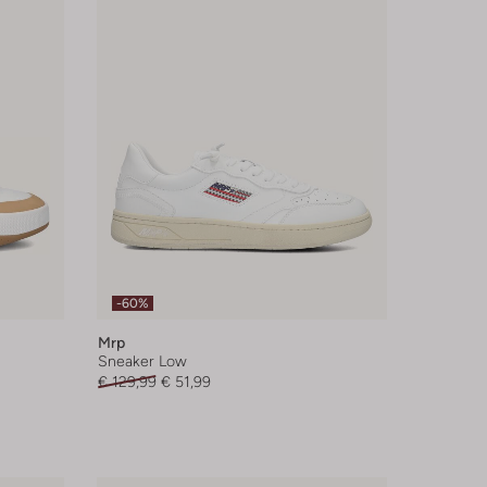
-60%
Mrp
Sneaker Low
€ 129,99
€ 51,99