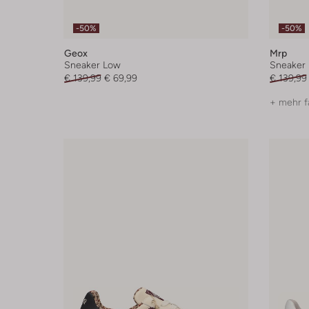
-50%
-50%
Geox
Mrp
Sneaker Low
Sneaker
€ 139,99
€ 69,99
€ 139,99
+ mehr f