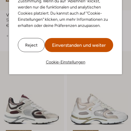
Zustimmung. Wenn du auf "Ablehnen" klickst,
-40%
werden nur die funktionalen und analytischen
Cookies platziert. Du kannst auch auf "Cookie-
Via Vai
Via Vai
Einstellungen" klicken, um mehr Informationen zu
Sneaker Low
Sneaker Low
erhalten oder deine Präferenzen anzupassen.
€ 179,99
€ 179,95
€ 107,99
+ mehr farben
+ mehr farben
Einverstanden und weiter
Reject
Cookie-Einstellungen