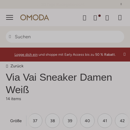
30 Tage Rückgaberecht
Menü
Logge dich ein
und shoppe mit Early Access bis zu
50 % Rabatt.
Zurück
Via Vai
Sneaker Damen
Weiß
14 items
Größe
36
37
38
39
40
41
42