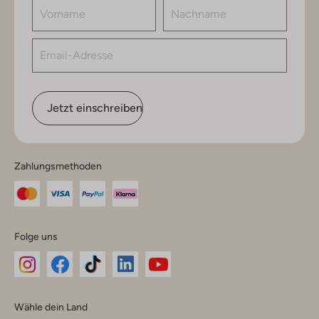
Jetzt einschreiben
Zahlungsmethoden
Folge uns
Omoda
Omoda
Omoda
Omoda
Omoda
Wähle dein Land
Instagram
Facebook
TikTok
LinkedIn
YouTube