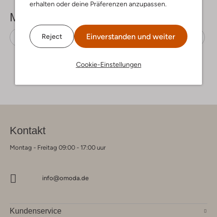
erhalten oder deine Präferenzen anzupassen.
Mehr sehen
Einverstanden und weiter
Reject
Sneaker Low
Ama Brand Deluxe
Leder
Cookie-Einstellungen
Kontakt
Montag - Freitag 09:00 - 17:00 uur
info@omoda.de
Kundenservice