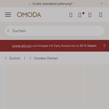
30 Tage Rückgaberecht
Menü
Logge dich ein
und shoppe mit Early Access bis zu
50 % Rabatt.
Zurück
Sneaker Damen