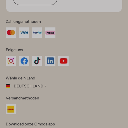
Zahlungsmethoden
Folge uns
Omoda
Omoda
Omoda
Omoda
Omoda
Wähle dein Land
Instagram
Facebook
TikTok
LinkedIn
YouTube
DEUTSCHLAND
Wähle
Versandmethoden
dein
Schließ
Land
Nederland
België
(Nederlands)
Download onze Omoda app