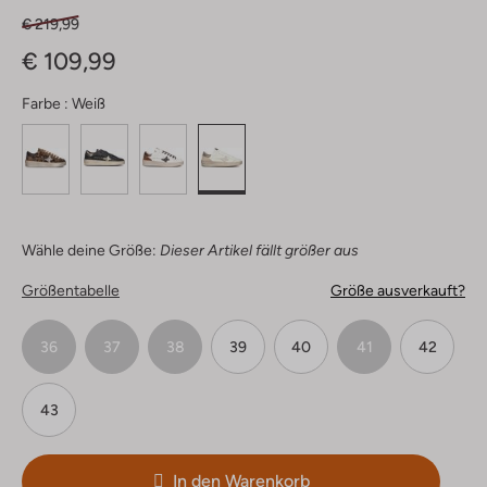
€ 219,99
€ 109,99
Farbe :
Weiß
Wähle deine Größe:
Dieser Artikel fällt größer aus
Größentabelle
Größe ausverkauft?
36
37
38
39
40
41
42
43
In den Warenkorb