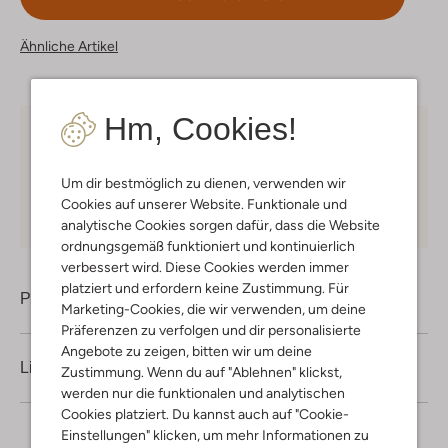
Ähnliche Artikel
Hm, Cookies!
Kostenloser Versand
ab € 75 für Club-Omoda
Mitglieder in Deutschland
Um dir bestmöglich zu dienen, verwenden wir
Kauf auf Rechnung
30 Tagen
Rückgaberecht
Cookies auf unserer Website. Funktionale und
analytische Cookies sorgen dafür, dass die Website
ordnungsgemäß funktioniert und kontinuierlich
verbessert wird. Diese Cookies werden immer
platziert und erfordern keine Zustimmung. Für
Produktinformation
Marketing-Cookies, die wir verwenden, um deine
Präferenzen zu verfolgen und dir personalisierte
Angebote zu zeigen, bitten wir um deine
Lieferung & Rückgabe
Zustimmung. Wenn du auf "Ablehnen" klickst,
werden nur die funktionalen und analytischen
Cookies platziert. Du kannst auch auf "Cookie-
Einstellungen" klicken, um mehr Informationen zu