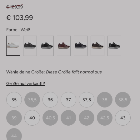
€ 129,99
€ 103,99
Farbe :
Weiß
Wähle deine Größe:
Diese Größe fällt normal aus
Größe ausverkauft?
35
35,5
36
37
37,5
38
38,5
39
40
40,5
41
42
42,5
43
44