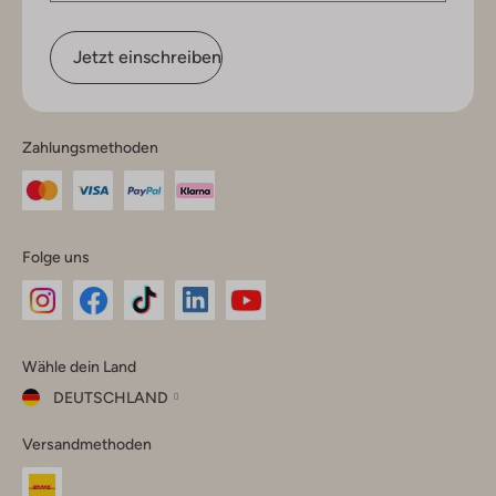
Jetzt einschreiben
Zahlungsmethoden
Folge uns
Omoda
Omoda
Omoda
Omoda
Omoda
Wähle dein Land
Instagram
Facebook
TikTok
LinkedIn
YouTube
DEUTSCHLAND
Wähle
Versandmethoden
dein
Schließ
Land