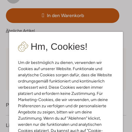
In den Warenkorb
Ähnliche Artikel
Hm, Cookies!
Kostenloser Versand
ab € 75 für Club-Omoda
Um dir bestmöglich zu dienen, verwenden wir
Mitglieder in Deutschland
Cookies auf unserer Website. Funktionale und
Kauf auf Rechnung
30 Tagen
Rückgaberecht
analytische Cookies sorgen dafür, dass die Website
ordnungsgemäß funktioniert und kontinuierlich
verbessert wird. Diese Cookies werden immer
platziert und erfordern keine Zustimmung. Für
Marketing-Cookies, die wir verwenden, um deine
Produktinformation
Präferenzen zu verfolgen und dir personalisierte
Angebote zu zeigen, bitten wir um deine
Zustimmung. Wenn du auf "Ablehnen" klickst,
werden nur die funktionalen und analytischen
Lieferung & Rückgabe
Cookies platziert. Du kannst auch auf "Cookie-