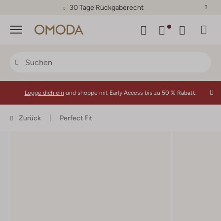
30 Tage Rückgaberecht
Menü
Logge dich ein
und shoppe mit Early Access bis zu
50 % Rabatt.
Zurück
Perfect Fit