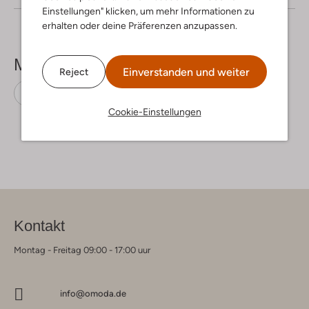
Einstellungen" klicken, um mehr Informationen zu
erhalten oder deine Präferenzen anzupassen.
Mehr sehen
Einverstanden und weiter
Reject
Sneaker Low
Gabor
Leder
Cookie-Einstellungen
Kontakt
Montag - Freitag 09:00 - 17:00 uur
info@omoda.de