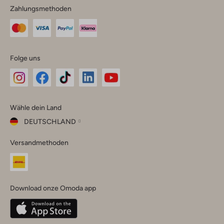
Zahlungsmethoden
Folge uns
Omoda
Omoda
Omoda
Omoda
Omoda
Wähle dein Land
Instagram
Facebook
TikTok
LinkedIn
YouTube
DEUTSCHLAND
Wähle
Versandmethoden
dein
Schließ
Land
Nederland
België
(Nederlands)
Download onze Omoda app
Belgique
(Français)
Deutschland