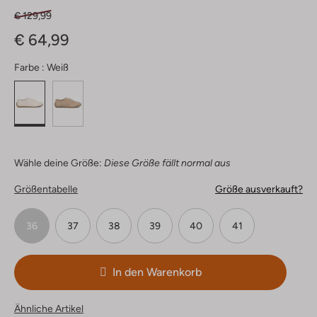
€ 129,99
€ 64,99
Farbe :
Weiß
Wähle deine Größe:
Diese Größe fällt normal aus
Größentabelle
Größe ausverkauft?
36
37
38
39
40
41
In den Warenkorb
Ähnliche Artikel