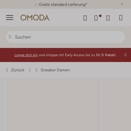
30 Tage Rückgaberecht
Menü
Logge dich ein
und shoppe mit Early Access bis zu
50 % Rabatt.
Zurück
Sneaker Damen