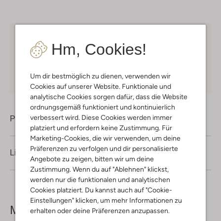
Kostenloser Versand
ab € 75 für Club-Omoda
Hm, Cookies!
Mitglieder in Deutschland
Kauf auf Rechnung
30 Tagen
Rückgaberecht
Um dir bestmöglich zu dienen, verwenden wir
Cookies auf unserer Website. Funktionale und
analytische Cookies sorgen dafür, dass die Website
ordnungsgemäß funktioniert und kontinuierlich
verbessert wird. Diese Cookies werden immer
Produktinformation
platziert und erfordern keine Zustimmung. Für
Marketing-Cookies, die wir verwenden, um deine
Präferenzen zu verfolgen und dir personalisierte
Lieferung & Rückgabe
Angebote zu zeigen, bitten wir um deine
Zustimmung. Wenn du auf "Ablehnen" klickst,
werden nur die funktionalen und analytischen
Cookies platziert. Du kannst auch auf "Cookie-
Einstellungen" klicken, um mehr Informationen zu
Mehr sehen
erhalten oder deine Präferenzen anzupassen.