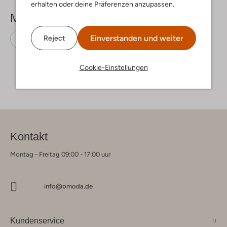
erhalten oder deine Präferenzen anzupassen.
Mehr sehen
Einverstanden und weiter
Reject
Sneaker Low
Nike
Mesh
Cookie-Einstellungen
Kontakt
Montag - Freitag 09:00 - 17:00 uur
info@omoda.de
Kundenservice