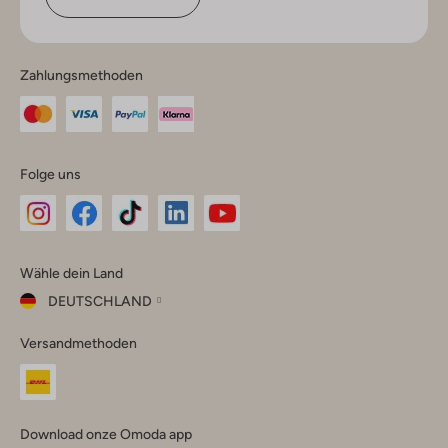
Zahlungsmethoden
Folge uns
Omoda
Omoda
Omoda
Omoda
Omoda
Wähle dein Land
Instagram
Facebook
TikTok
LinkedIn
YouTube
DEUTSCHLAND
Wähle
Versandmethoden
dein
Schließ
Land
Nederland
België
(Nederlands)
Download onze Omoda app