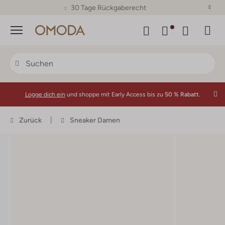
30 Tage Rückgaberecht
Menü
Logge dich ein
und shoppe mit Early Access bis zu
50 % Rabatt.
Zurück
Sneaker Damen