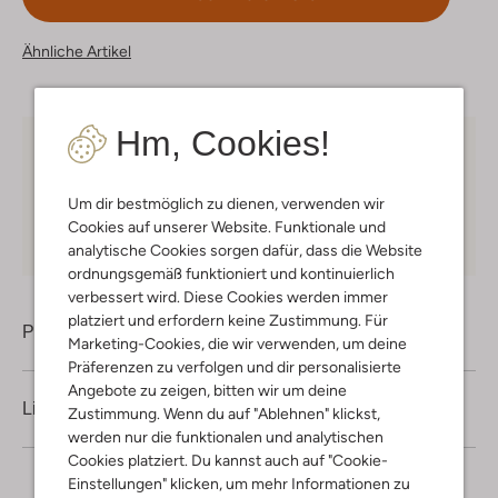
Ähnliche Artikel
Hm, Cookies!
Kostenloser Versand
ab € 75 für Club-Omoda
Mitglieder in Deutschland
Um dir bestmöglich zu dienen, verwenden wir
Kauf auf Rechnung
30 Tagen
Rückgaberecht
Cookies auf unserer Website. Funktionale und
analytische Cookies sorgen dafür, dass die Website
ordnungsgemäß funktioniert und kontinuierlich
verbessert wird. Diese Cookies werden immer
platziert und erfordern keine Zustimmung. Für
Produktinformation
Marketing-Cookies, die wir verwenden, um deine
Präferenzen zu verfolgen und dir personalisierte
Angebote zu zeigen, bitten wir um deine
Lieferung & Rückgabe
Zustimmung. Wenn du auf "Ablehnen" klickst,
werden nur die funktionalen und analytischen
Cookies platziert. Du kannst auch auf "Cookie-
Einstellungen" klicken, um mehr Informationen zu