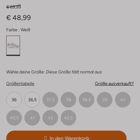
€ 69,99
€ 48,99
Farbe :
Weiß
Wähle deine Größe:
Diese Größe fällt normal aus
Größentabelle
Größe ausverkauft?
36
36,5
37,5
38
38,5
39
40
40,5
41
42
42,5
In den Warenkorb