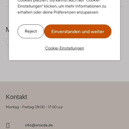
Einstellungen" klicken, um mehr Informationen zu
erhalten oder deine Präferenzen anzupassen.
Mehr sehen
Einverstanden und weiter
Reject
Sneaker Low
Notre-V
Leder
Cookie-Einstellungen
Kontakt
Montag - Freitag 09:00 - 17:00 uur
info@omoda.de