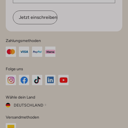
Jetzt einschreiben
Zahlungsmethoden
Folge uns
Omoda
Omoda
Omoda
Omoda
Omoda
Wähle dein Land
Instagram
Facebook
TikTok
LinkedIn
YouTube
DEUTSCHLAND
Wähle
Versandmethoden
dein
Schließ
Land