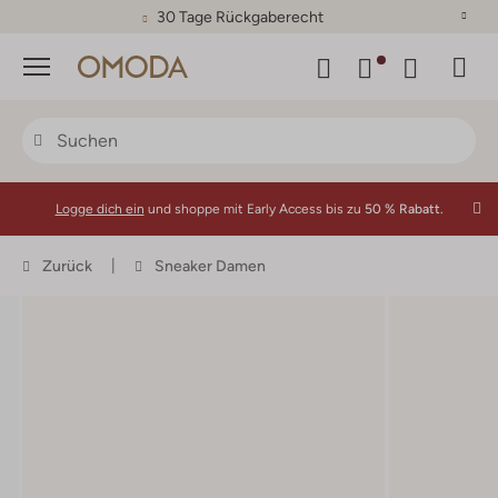
30 Tage Rückgaberecht
Menü
Logge dich ein
und shoppe mit Early Access bis zu
50 % Rabatt.
Zurück
Sneaker Damen