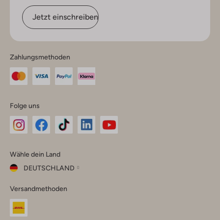
Jetzt einschreiben
Zahlungsmethoden
Folge uns
Omoda
Omoda
Omoda
Omoda
Omoda
Wähle dein Land
Instagram
Facebook
TikTok
LinkedIn
YouTube
DEUTSCHLAND
Wähle
Versandmethoden
dein
Schließ
Land
Nederland