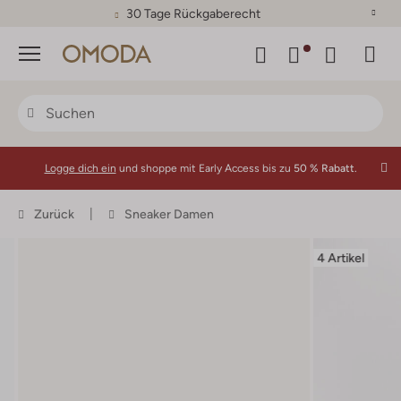
30 Tage Rückgaberecht
Menü
Logge dich ein
und shoppe mit Early Access bis zu
50 % Rabatt.
Zurück
Sneaker Damen
4 Artikel