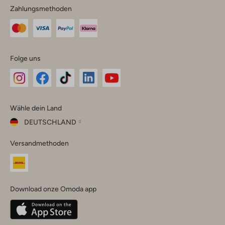
Zahlungsmethoden
Folge uns
Omoda
Omoda
Omoda
Omoda
Omoda
Wähle dein Land
Instagram
Facebook
TikTok
LinkedIn
YouTube
DEUTSCHLAND
Wähle
Versandmethoden
dein
Schließ
Land
Nederland
België
(Nederlands)
Download onze Omoda app
Belgique
(Français)
Deutschland