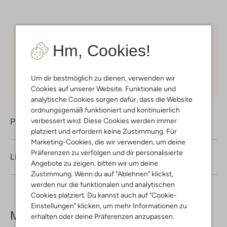
Kostenloser Versand
ab € 75 für Club-Omoda
Hm, Cookies!
Mitglieder in Deutschland
Kauf auf Rechnung
30 Tagen
Rückgaberecht
Um dir bestmöglich zu dienen, verwenden wir
Cookies auf unserer Website. Funktionale und
analytische Cookies sorgen dafür, dass die Website
ordnungsgemäß funktioniert und kontinuierlich
verbessert wird. Diese Cookies werden immer
Produktinformation
platziert und erfordern keine Zustimmung. Für
Marketing-Cookies, die wir verwenden, um deine
Präferenzen zu verfolgen und dir personalisierte
Lieferung & Rückgabe
Angebote zu zeigen, bitten wir um deine
Zustimmung. Wenn du auf "Ablehnen" klickst,
werden nur die funktionalen und analytischen
Cookies platziert. Du kannst auch auf "Cookie-
Einstellungen" klicken, um mehr Informationen zu
Mehr sehen
erhalten oder deine Präferenzen anzupassen.