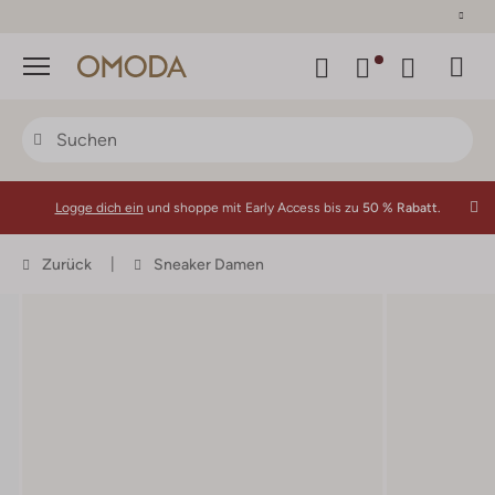
30 Tage Rückgaberecht
Menü
Logge dich ein
und shoppe mit Early Access bis zu
50 % Rabatt.
Zurück
Sneaker Damen