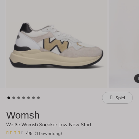
Spiel
Womsh
Weiße Womsh Sneaker Low New Start
1
4
4
(1 bewertung)
/5