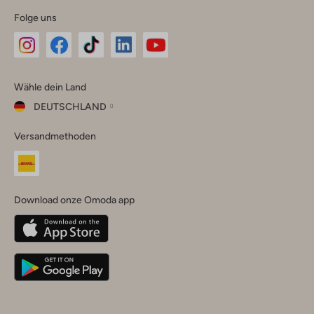
Folge uns
Omoda
Omoda
Omoda
Omoda
Omoda
Wähle dein Land
Instagram
Facebook
TikTok
LinkedIn
YouTube
DEUTSCHLAND
Wähle
Versandmethoden
dein
Schließ
Land
Nederland
België
(Nederlands)
Download onze Omoda app
Belgique
(Français)
Deutschland