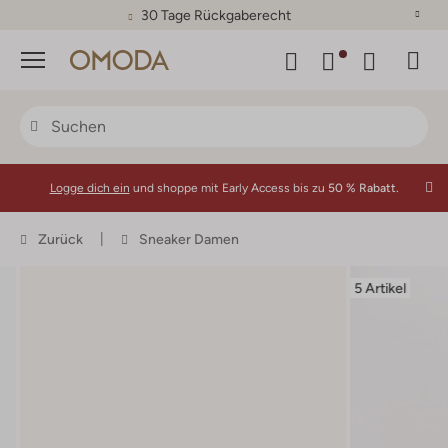
30 Tage Rückgaberecht
Menü
Logge dich ein
und shoppe mit Early Access bis zu
50 % Rabatt.
Zurück
Sneaker Damen
5 Artikel