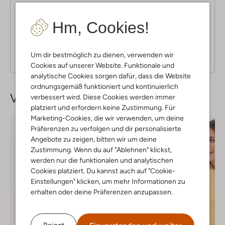
4
(4)
Hm, Cookies!
S
02 Januar 2023
von New start
t
Weißer sneaker
e
Um dir bestmöglich zu dienen, verwenden wir
r
Toller Schuh! Sieht super aus und ist wirklich bequem.
Cookies auf unserer Website. Funktionale und
n
analytische Cookies sorgen dafür, dass die Website
e
ordnungsgemäß funktioniert und kontinuierlich
Vervollständige deinen
Look
verbessert wird. Diese Cookies werden immer
platziert und erfordern keine Zustimmung. Für
Marketing-Cookies, die wir verwenden, um deine
Präferenzen zu verfolgen und dir personalisierte
Angebote zu zeigen, bitten wir um deine
Zustimmung. Wenn du auf "Ablehnen" klickst,
werden nur die funktionalen und analytischen
Cookies platziert. Du kannst auch auf "Cookie-
Einstellungen" klicken, um mehr Informationen zu
erhalten oder deine Präferenzen anzupassen.