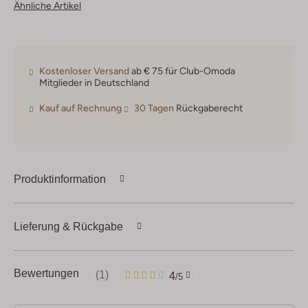
Ähnliche Artikel
Kostenloser Versand
ab € 75 für Club-Omoda
Mitglieder in Deutschland
Kauf auf Rechnung
30 Tagen
Rückgaberecht
Produktinformation
Lieferung & Rückgabe
1
4
Bewertungen
(1)
4
/5
Sterne