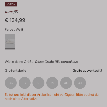
Sterne
-50%
€ 269,95
€ 134,99
Farbe :
Weiß
Wähle deine Größe:
Diese Größe fällt normal aus
Größentabelle
Größe ausverkauft?
36
37
38
39
40
41
Es tut uns leid, dieser Artikel ist nicht verfügbar. Bitte suchst du
nach einer Alternative.