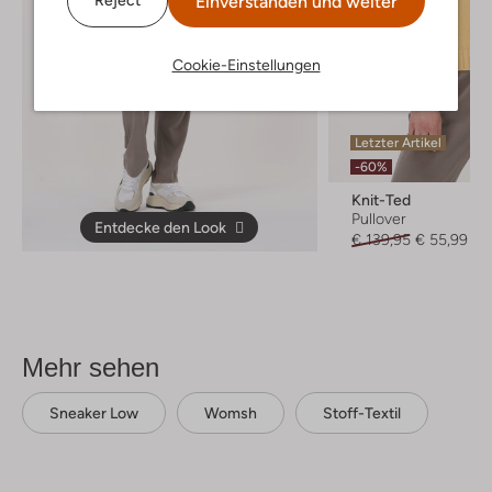
Einverstanden und weiter
Reject
Cookie-Einstellungen
Letzter Artikel
-60%
Knit-Ted
Pullover
Entdecke den Look
€ 139,95
€ 55,99
Mehr sehen
Sneaker Low
Womsh
Stoff-Textil