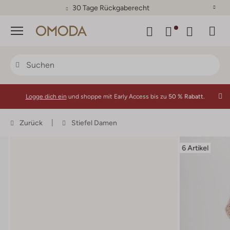
30 Tage Rückgaberecht
Menü
Logge dich ein
und shoppe mit Early Access bis zu
50 % Rabatt.
Zurück
Stiefel Damen
6 Artikel