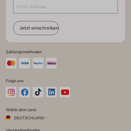
Jetzt einschreiben
Zahlungsmethoden
Folge uns
Omoda
Omoda
Omoda
Omoda
Omoda
Wähle dein Land
Instagram
Facebook
TikTok
LinkedIn
YouTube
DEUTSCHLAND
Wähle
Versandmethoden
dein