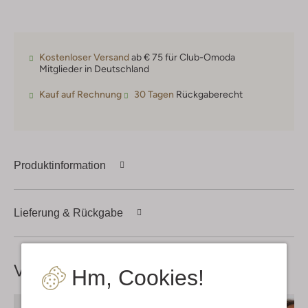
Kostenloser Versand
ab € 75 für Club-Omoda
Mitglieder in Deutschland
Kauf auf Rechnung
30 Tagen
Rückgaberecht
Produktinformation
Lieferung & Rückgabe
Vervollständige deinen
Look
Hm, Cookies!