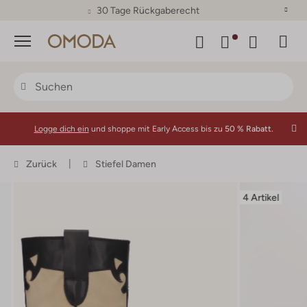
30 Tage Rückgaberecht
Menü
Logge dich ein
und shoppe mit Early Access bis zu
50 % Rabatt.
Zurück
Stiefel Damen
4 Artikel