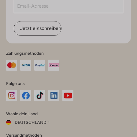
Jetzt einschreiben
Zahlungsmethoden
Folge uns
Omoda
Omoda
Omoda
Omoda
Omoda
Wähle dein Land
Instagram
Facebook
TikTok
LinkedIn
YouTube
DEUTSCHLAND
Wähle
Versandmethoden
dein