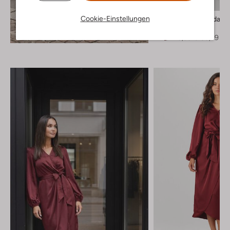
-50%
Cookie-Einstellungen
Amaya Amsterdam
Maxikleid
Entdecke den Look
€ 179,99
€ 89,99