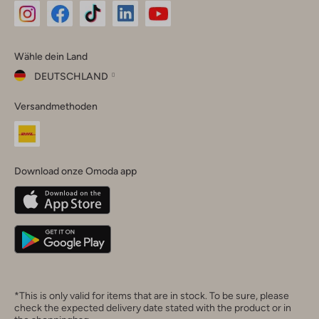
Omoda
Omoda
Omoda
Omoda
Omoda
Wähle dein Land
Instagram
Facebook
TikTok
LinkedIn
YouTube
DEUTSCHLAND
Wähle
Versandmethoden
dein
Schließ
Land
Nederland
België
(Nederlands)
Download onze Omoda app
Belgique
(Français)
Deutschland
*This is only valid for items that are in stock. To be sure, please
check the expected delivery date stated with the product or in