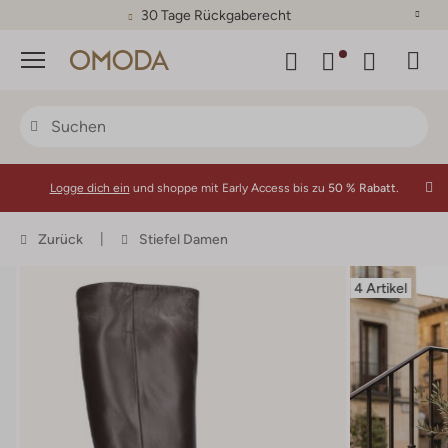
30 Tage Rückgaberecht
Menü
Logge dich ein
und shoppe mit Early Access bis zu
50 % Rabatt.
Zurück
Stiefel Damen
4 Artikel