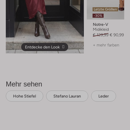
Letzte Größen
-30%
Notre-V
Midikleid
€ 129,99
€ 90,99
+ mehr farben
Entdecke den Look
Mehr sehen
Hohe Stiefel
Stefano Lauran
Leder