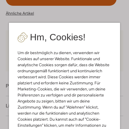
Ähnliche Artikel
Hm, Cookies!
Kostenloser Versand
ab € 75 für Club-Omoda
Mitglieder in Deutschland
Um dir bestmöglich zu dienen, verwenden wir
Kauf auf Rechnung
30 Tagen
Rückgaberecht
Cookies auf unserer Website. Funktionale und
analytische Cookies sorgen dafür, dass die Website
ordnungsgemäß funktioniert und kontinuierlich
verbessert wird. Diese Cookies werden immer
platziert und erfordern keine Zustimmung. Für
Produktinformation
Marketing-Cookies, die wir verwenden, um deine
Präferenzen zu verfolgen und dir personalisierte
Angebote zu zeigen, bitten wir um deine
Lieferung & Rückgabe
Zustimmung. Wenn du auf "Ablehnen" klickst,
werden nur die funktionalen und analytischen
Cookies platziert. Du kannst auch auf "Cookie-
Einstellungen" klicken, um mehr Informationen zu