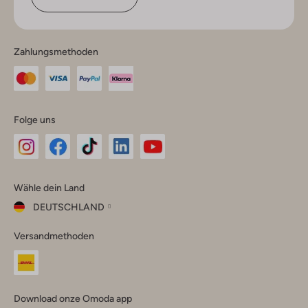
Zahlungsmethoden
Folge uns
Omoda
Omoda
Omoda
Omoda
Omoda
Wähle dein Land
Instagram
Facebook
TikTok
LinkedIn
YouTube
DEUTSCHLAND
Wähle
Versandmethoden
dein
Schließ
Land
Nederland
België
(Nederlands)
Download onze Omoda app