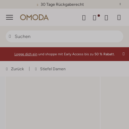
30 Tage Rückgaberecht
Menü
Logge dich ein
und shoppe mit Early Access bis zu
50 % Rabatt.
Zurück
Stiefel Damen