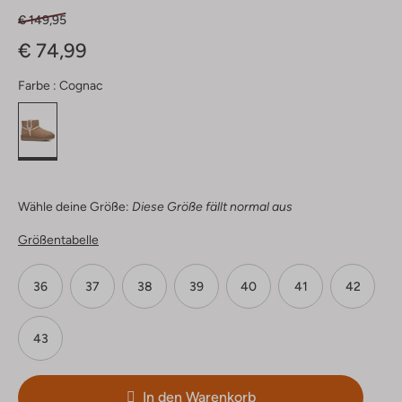
€ 149,95
€ 74,99
Farbe :
Cognac
Wähle deine Größe:
Diese Größe fällt normal aus
Größentabelle
36
37
38
39
40
41
42
43
In den Warenkorb