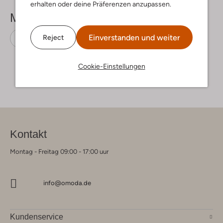
erhalten oder deine Präferenzen anzupassen.
Mehr sehen
Einverstanden und weiter
Reject
Winterstiefel
Ayana
Wildleder
Cookie-Einstellungen
Kontakt
Montag - Freitag 09:00 - 17:00 uur
info@omoda.de
Kundenservice