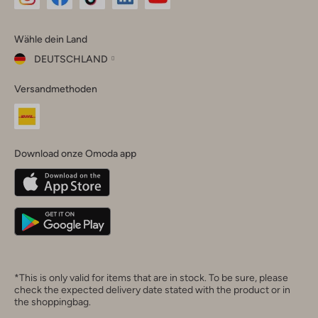
Omoda
Omoda
Omoda
Omoda
Omoda
Wähle dein Land
Instagram
Facebook
TikTok
LinkedIn
YouTube
DEUTSCHLAND
Wähle
Versandmethoden
dein
Schließ
Land
Nederland
België
(Nederlands)
Download onze Omoda app
Belgique
(Français)
Deutschland
*This is only valid for items that are in stock. To be sure, please
check the expected delivery date stated with the product or in
the shoppingbag.