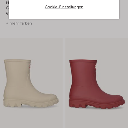
Hunter
Hunter
Cookie-Einstellungen
Gummistiefel
Gummistiefel
€ 119,99
€ 139,99
+ mehr farben