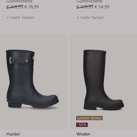
Gummistiefel
Gummistiefel
€ 109,99
€ 76,99
€ 109,99
€ 54,99
+ mehr farben
+ mehr farben
Letzter Artikel
-50%
Hunter
Woden