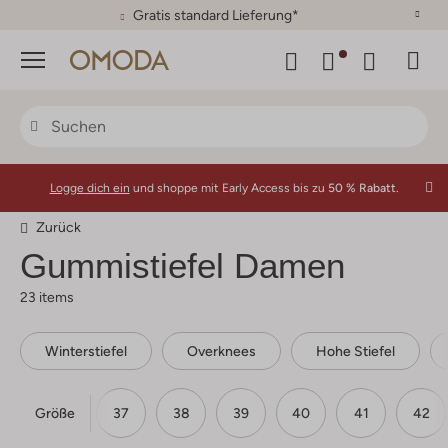
30 Tage Rückgaberecht
Menü
Logge dich ein
und shoppe mit Early Access bis zu
50 % Rabatt.
Zurück
Gummistiefel Damen
23 items
Winterstiefel
Overknees
Hohe Stiefel
Größe
36
37
38
39
40
41
42