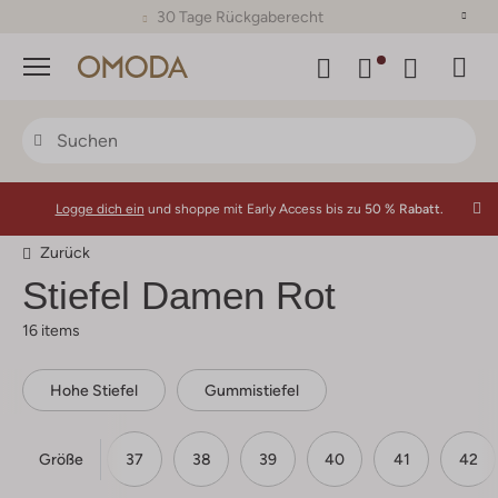
30 Tage Rückgaberecht
Menü
Logge dich ein
und shoppe mit Early Access bis zu
50 % Rabatt.
Zurück
Stiefel Damen Rot
16 items
Hohe Stiefel
Gummistiefel
Größe
36
37
38
39
40
41
42