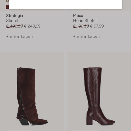
Letzte Größen
-30%
-50%
Strategia
Mexx
Stiefel
Hohe Stiefel
€ 499,99
€ 249,99
€ 139,99
€ 97,99
+ mehr farben
+ mehr farben