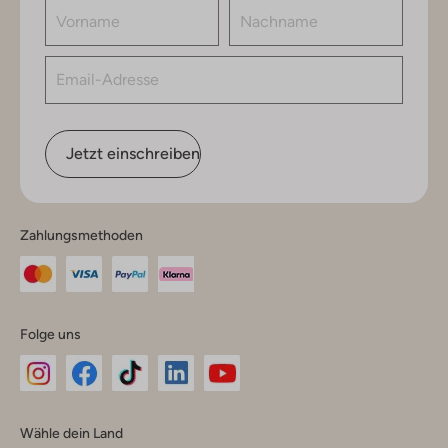
Jetzt einschreiben
Zahlungsmethoden
Folge uns
Omoda
Omoda
Omoda
Omoda
Omoda
Wähle dein Land
Instagram
Facebook
TikTok
LinkedIn
YouTube