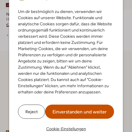
-50%
Um dir bestmöglich zu dienen, verwenden wir
Notre-V
Inuovo
Cookies auf unserer Website. Funktionale und
Hohe Stiefel
Hohe Stiefel
analytische Cookies sorgen dafür, dass die Website
€ 249,99
€ 124,99
€ 199,99
ordnungsgemäß funktioniert und kontinuierlich
+ mehr farben
+ mehr farben
verbessert wird. Diese Cookies werden immer
platziert und erfordern keine Zustimmung. Für
Marketing-Cookies, die wir verwenden, um deine
Präferenzen zu verfolgen und dir personalisierte
Angebote zu zeigen, bitten wir um deine
Zustimmung. Wenn du auf "Ablehnen" klickst,
werden nur die funktionalen und analytischen
Cookies platziert. Du kannst auch auf "Cookie-
Einstellungen" klicken, um mehr Informationen zu
erhalten oder deine Präferenzen anzupassen.
Einverstanden und weiter
Reject
Cookie-Einstellungen