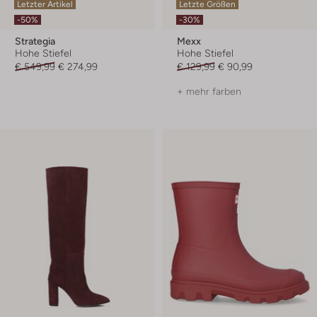
Letzter Artikel
Letzte Größen
-50%
-30%
Strategia
Mexx
Hohe Stiefel
Hohe Stiefel
€ 549,99
€ 274,99
€ 129,99
€ 90,99
+ mehr farben