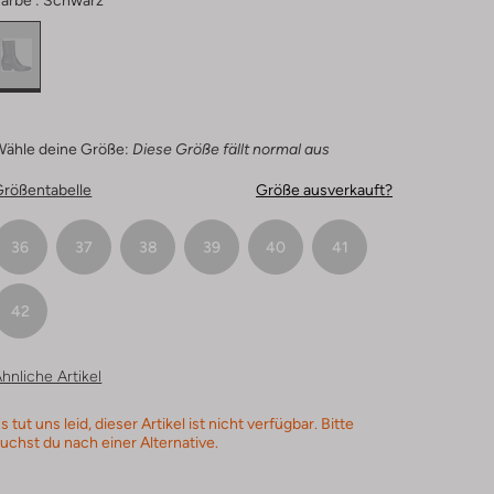
arbe :
Schwarz
Wähle deine Größe:
Diese Größe fällt normal aus
Größentabelle
Größe ausverkauft?
36
37
38
39
40
41
42
hnliche Artikel
s tut uns leid, dieser Artikel ist nicht verfügbar. Bitte
uchst du nach einer Alternative.