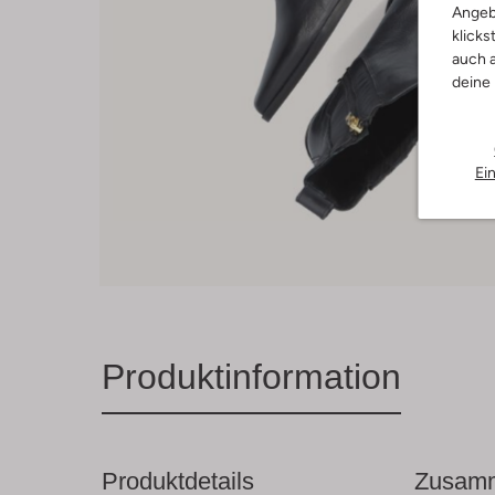
Angeb
klicks
auch a
deine
Ei
Produktinformation
Produktdetails
Zusamm