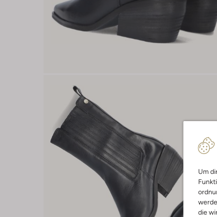
Um dir
Funkti
ordnun
werde
die wi