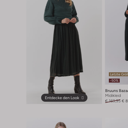
Letzte Grö
-50%
Bruuns Baza
Midikleid
Entdecke den Look
€ 169,95
€ 8