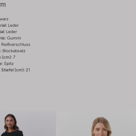
rm
warz
ial:
Leder
al:
Leder
hle:
Gummi
:
Reißverschluss
:
Blockabsatz
 (cm):
7
e:
Spitz
Stiefel (cm):
21