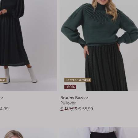
ßen
Letzter Artikel
-60%
ar
Bruuns Bazaar
Pullover
4,99
€ 139,95
€ 55,99