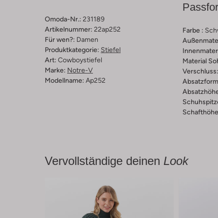
Passfo
Omoda-Nr.:
231189
Artikelnummer:
22ap252
Farbe :
Sch
Für wen?:
Damen
Außenmater
Produktkategorie:
Stiefel
Innenmateri
Art:
Cowboystiefel
Material So
Marke:
Notre-V
Verschluss
Modellname:
Ap252
Absatzform
Absatzhöhe
Schuhspitz
Schafthöhe 
Vervollständige deinen
Look