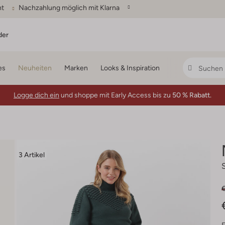
ht
Nachzahlung möglich mit Klarna
der
es
Neuheiten
Marken
Looks & Inspiration
Logge dich ein
und shoppe mit Early Access bis zu
50 % Rabatt.
3 Artikel
€