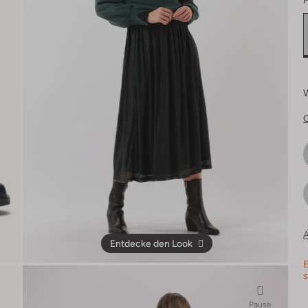
F
Ä
Entdecke den Look
E
s
Pause