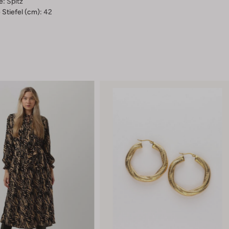
e:
Spitz
Stiefel (cm):
42