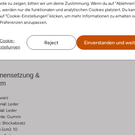
ote zu zeigen, bitten wir um deine Zustimmung. Wenn du auf "Ablehnen
t, werden nur die funktionalen und analytischen Cookies platziert. Du ka
Entdecke den Look
uf "Cookie-Einstellungen" klicken, um mehr Informationen zu erhalten o
 Präferenzen anzupassen.
Cookie-
Reject
Einverstanden und weit
Lieferung & Rückgabe
nstellungen
ensetzung &
rm
warz
ial:
Leder
al:
Leder
hle:
Gummi
:
Blockabsatz
 (cm):
10