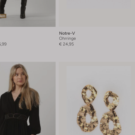
ßen
Notre-V
Ohrringe
6,99
€ 24,95