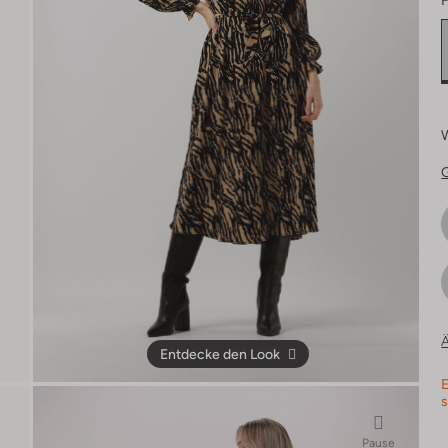
F
Ä
Entdecke den Look
E
s
Pause