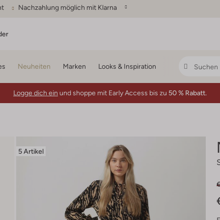
ht
Nachzahlung möglich mit Klarna
der
es
Neuheiten
Marken
Looks & Inspiration
Logge dich ein
und shoppe mit Early Access bis zu
50 % Rabatt.
5 Artikel