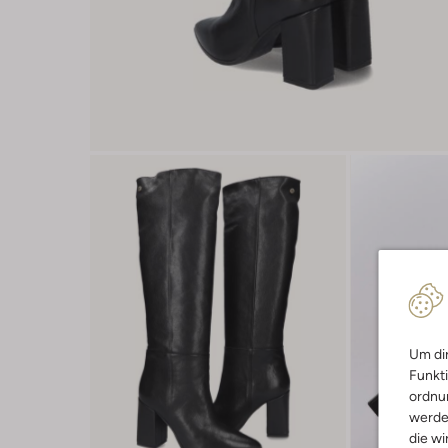
Um dir
Funkti
ordnun
werde
die wi