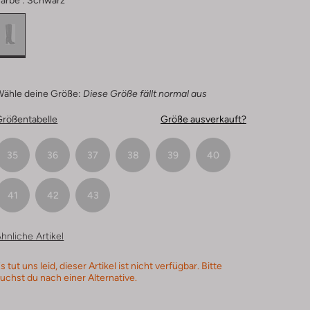
arbe :
Schwarz
Wähle deine Größe:
Diese Größe fällt normal aus
Größentabelle
Größe ausverkauft?
35
36
37
38
39
40
41
42
43
hnliche Artikel
s tut uns leid, dieser Artikel ist nicht verfügbar. Bitte
uchst du nach einer Alternative.