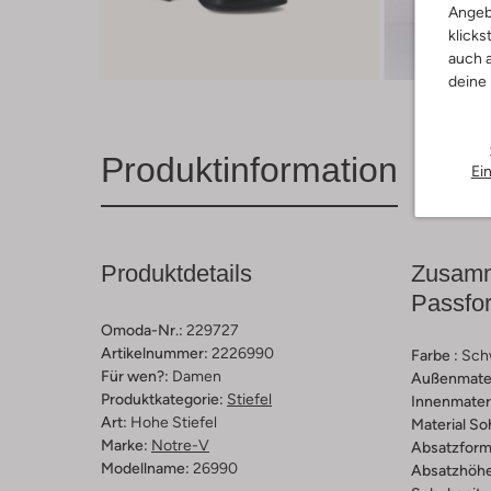
Angeb
klicks
auch a
deine
Produktinformation
Ei
Produktdetails
Zusamm
Passfo
Omoda-Nr.:
229727
Artikelnummer:
2226990
Farbe :
Sch
Für wen?:
Damen
Außenmater
Produktkategorie:
Stiefel
Innenmateri
Art:
Hohe Stiefel
Material So
Marke:
Notre-V
Absatzform
Modellname:
26990
Absatzhöhe