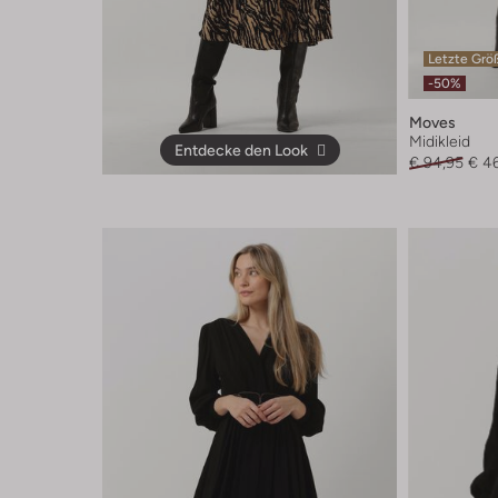
Letzte Grö
-50%
Moves
Midikleid
Entdecke den Look
€ 94,95
€ 4