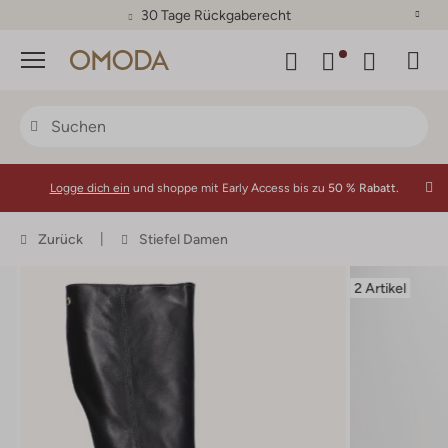
30 Tage Rückgaberecht
Menü
Logge dich ein
und shoppe mit Early Access bis zu
50 % Rabatt.
Zurück
Stiefel Damen
2 Artikel