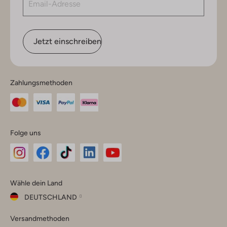
Jetzt einschreiben
Zahlungsmethoden
Folge uns
Omoda
Omoda
Omoda
Omoda
Omoda
Wähle dein Land
Instagram
Facebook
TikTok
LinkedIn
YouTube
DEUTSCHLAND
Wähle
Versandmethoden
dein
Schließ