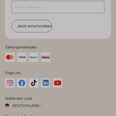
Jetzt einschreiben
Zahlungsmethoden
Folge uns
Omoda
Omoda
Omoda
Omoda
Omoda
Wähle dein Land
Instagram
Facebook
TikTok
LinkedIn
YouTube
DEUTSCHLAND
Wähle