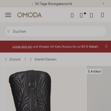
30 Tage Rückgaberecht
Menü
Logge dich ein
und shoppe mit Early Access bis zu
50 % Rabatt.
Zurück
Stiefel Damen
5 Artikel