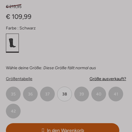
€ 219,95
€ 109,99
Farbe :
Schwarz
Wähle deine Größe:
Diese Größe fällt normal aus
Größentabelle
Größe ausverkauft?
35
36
37
38
39
40
41
42
In den Warenkorb