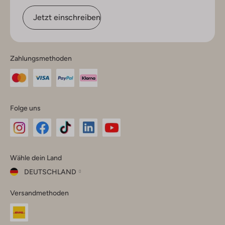
Jetzt einschreiben
Zahlungsmethoden
Folge uns
Omoda
Omoda
Omoda
Omoda
Omoda
Wähle dein Land
Instagram
Facebook
TikTok
LinkedIn
YouTube
DEUTSCHLAND
Wähle
Versandmethoden
dein
Schließ
Land
Nederland