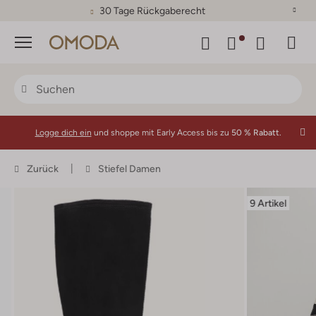
30 Tage Rückgaberecht
Menü
Logge dich ein
und shoppe mit Early Access bis zu
50 % Rabatt.
Zurück
Stiefel Damen
9 Artikel