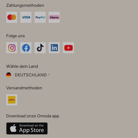
Zahlungsmethoden
Folge uns
Omoda
Omoda
Omoda
Omoda
Omoda
Wähle dein Land
Instagram
Facebook
TikTok
LinkedIn
YouTube
DEUTSCHLAND
Wähle
Versandmethoden
dein
Schließ
Land
Nederland
België
(Nederlands)
Download onze Omoda app
Belgique
(Français)
Deutschland