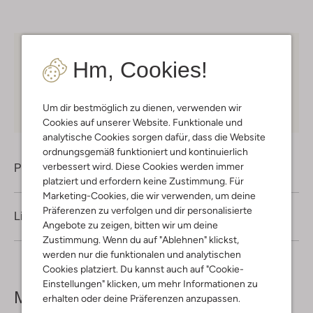
Kostenloser Versand
ab € 75 für Club-Omoda
Hm, Cookies!
Mitglieder in Deutschland
Kauf auf Rechnung
30 Tagen
Rückgaberecht
Um dir bestmöglich zu dienen, verwenden wir
Cookies auf unserer Website. Funktionale und
analytische Cookies sorgen dafür, dass die Website
ordnungsgemäß funktioniert und kontinuierlich
verbessert wird. Diese Cookies werden immer
Produktinformation
platziert und erfordern keine Zustimmung. Für
Marketing-Cookies, die wir verwenden, um deine
Präferenzen zu verfolgen und dir personalisierte
Lieferung & Rückgabe
Angebote zu zeigen, bitten wir um deine
Zustimmung. Wenn du auf "Ablehnen" klickst,
werden nur die funktionalen und analytischen
Cookies platziert. Du kannst auch auf "Cookie-
Einstellungen" klicken, um mehr Informationen zu
Mehr sehen
erhalten oder deine Präferenzen anzupassen.