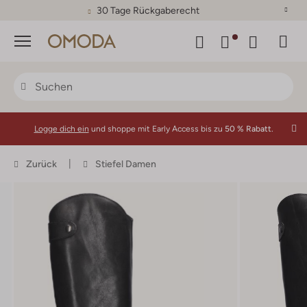
30 Tage Rückgaberecht
Menü
Logge dich ein
und shoppe mit Early Access bis zu
50 % Rabatt.
Zurück
Stiefel Damen