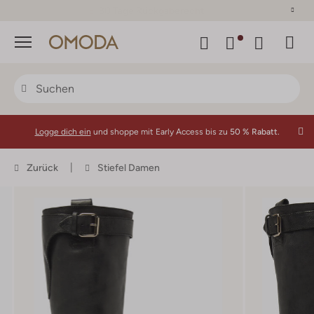
30 Tage Rückgaberecht
Menü
Logge dich ein
und shoppe mit Early Access bis zu
50 % Rabatt.
Zurück
Stiefel Damen