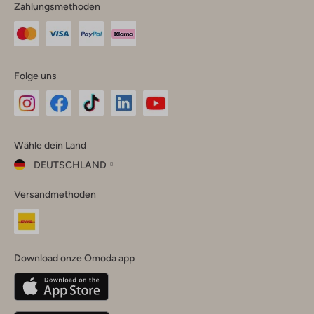
Zahlungsmethoden
Folge uns
Omoda
Omoda
Omoda
Omoda
Omoda
Wähle dein Land
Instagram
Facebook
TikTok
LinkedIn
YouTube
DEUTSCHLAND
Wähle
Versandmethoden
dein
Schließ
Land
Nederland
België
(Nederlands)
Download onze Omoda app
Belgique
(Français)
Deutschland