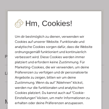
Kostenloser Versand
ab € 75 für Club-Omoda
Hm, Cookies!
Mitglieder in Deutschland
Kauf auf Rechnung
30 Tagen
Rückgaberecht
Um dir bestmöglich zu dienen, verwenden wir
Cookies auf unserer Website. Funktionale und
analytische Cookies sorgen dafür, dass die Website
ordnungsgemäß funktioniert und kontinuierlich
Produktinformation
verbessert wird. Diese Cookies werden immer
platziert und erfordern keine Zustimmung. Für
Marketing-Cookies, die wir verwenden, um deine
Präferenzen zu verfolgen und dir personalisierte
Lieferung & Rückgabe
Angebote zu zeigen, bitten wir um deine
Zustimmung. Wenn du auf "Ablehnen" klickst,
werden nur die funktionalen und analytischen
Cookies platziert. Du kannst auch auf "Cookie-
Einstellungen" klicken, um mehr Informationen zu
Mehr sehen
erhalten oder deine Präferenzen anzupassen.