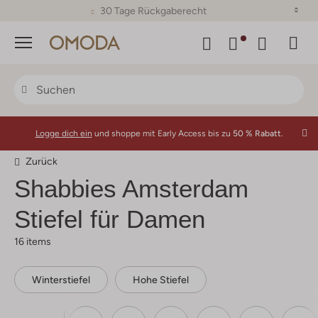
30 Tage Rückgaberecht
Menü
Logge dich ein
und shoppe mit Early Access bis zu
50 % Rabatt.
Zurück
Shabbies Amsterdam
Stiefel für Damen
16 items
Winterstiefel
Hohe Stiefel