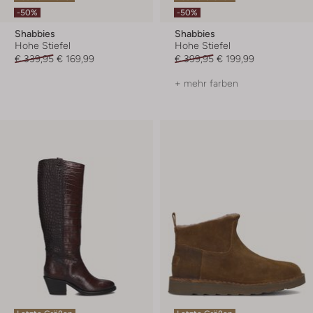
-50%
-50%
Shabbies
Shabbies
Hohe Stiefel
Hohe Stiefel
€ 339,95
€ 169,99
€ 399,95
€ 199,99
+ mehr farben