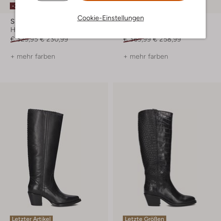
-30%
-30%
Cookie-Einstellungen
Shabbies
Shabbies
Hohe Stiefel
Hohe Stiefel
€ 329,95
€ 230,99
€ 369,99
€ 258,99
+ mehr farben
+ mehr farben
Letzter Artikel
Letzte Größen