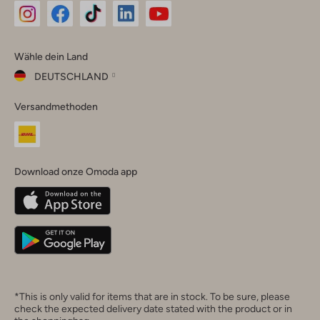
Omoda
Omoda
Omoda
Omoda
Omoda
Wähle dein Land
Instagram
Facebook
TikTok
LinkedIn
YouTube
DEUTSCHLAND
Wähle
Versandmethoden
dein
Schließ
Land
Nederland
België
(Nederlands)
Download onze Omoda app
Belgique
(Français)
Deutschland
*This is only valid for items that are in stock. To be sure, please
check the expected delivery date stated with the product or in