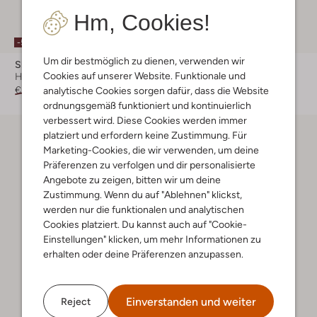
Hm, Cookies!
-50%
-50%
Um dir bestmöglich zu dienen, verwenden wir
Shabbies
Shabbies
Cookies auf unserer Website. Funktionale und
Hohe Stiefel
Hohe Stiefel
€ 299,95
€ 149,99
€ 269,95
€ 134,99
analytische Cookies sorgen dafür, dass die Website
ordnungsgemäß funktioniert und kontinuierlich
verbessert wird. Diese Cookies werden immer
platziert und erfordern keine Zustimmung. Für
Marketing-Cookies, die wir verwenden, um deine
Präferenzen zu verfolgen und dir personalisierte
Angebote zu zeigen, bitten wir um deine
Zustimmung. Wenn du auf "Ablehnen" klickst,
werden nur die funktionalen und analytischen
Cookies platziert. Du kannst auch auf "Cookie-
Einstellungen" klicken, um mehr Informationen zu
erhalten oder deine Präferenzen anzupassen.
Einverstanden und weiter
Reject
Letzter Artikel