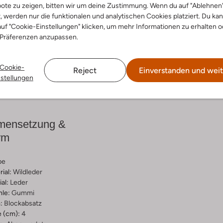
ote zu zeigen, bitten wir um deine Zustimmung. Wenn du auf "Ablehnen
t, werden nur die funktionalen und analytischen Cookies platziert. Du ka
Entdecke den Look
uf "Cookie-Einstellungen" klicken, um mehr Informationen zu erhalten o
 Präferenzen anzupassen.
Cookie-
Reject
Einverstanden und weit
Lieferung & Rückgabe
nstellungen
ensetzung &
rm
pe
ial:
Wildleder
al:
Leder
hle:
Gummi
:
Blockabsatz
 (cm):
4