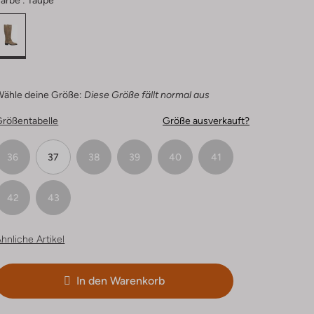
arbe :
Taupe
Wähle deine Größe:
Diese Größe fällt normal aus
Größentabelle
Größe ausverkauft?
36
37
38
39
40
41
42
43
hnliche Artikel
In den Warenkorb