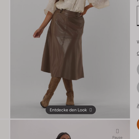
F
Ä
Entdecke den Look
Pause