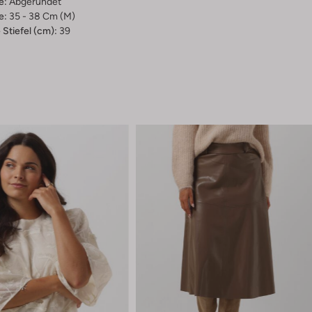
e:
Abgerundet
e:
35 - 38 Cm (m)
Stiefel (cm):
39