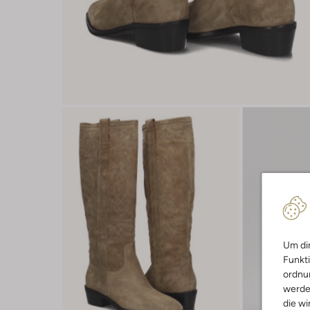
Um dir
Funkti
ordnun
werde
die wi