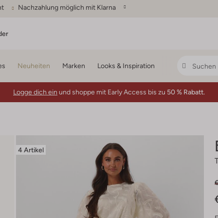
ht
Nachzahlung möglich mit Klarna
der
es
Neuheiten
Marken
Looks & Inspiration
Logge dich ein
und shoppe mit Early Access bis zu
50 % Rabatt.
4 Artikel