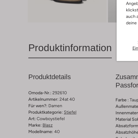
Angeb
klicks
auch a
deine
Produktinformation
Ei
Produktdetails
Zusamm
Passfo
Omoda-Nr.:
292610
Artikelnummer:
24at 40
Farbe :
Tau
Für wen?:
Damen
Außenmater
Produktkategorie:
Stiefel
Innenmateri
Art:
Cowboystiefel
Material So
Marke:
Blasz
Absatzform
Modellname:
40
Absatzhöhe